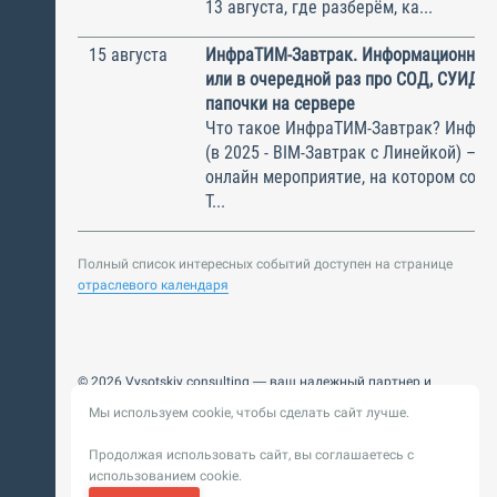
13 августа, где разберём, ка...
15 августа
ИнфраТИМ-Завтрак. Информационный
или в очередной раз про СОД, СУИД и
папочки на сервере
Что такое ИнфраТИМ-Завтрак? Инфра
(в 2025 - BIM-Завтрак с Линейкой) – э
онлайн мероприятие, на котором соби
Т...
Полный список интересных событий доступен на странице
отраслевого календаря
© 2026 Vysotskiy consulting — ваш надежный партнер и
интегратор
Мы используем cookie, чтобы сделать сайт лучше.
Цифровизация, BIM, ИИ. Внедряем и оптимизируем
технологии, ускоряем рост и системность бизнеса
Продолжая использовать сайт, вы соглашаетесь с
Пользовательское
Политика обработки персональных
использованием cookie.
соглашение
данных