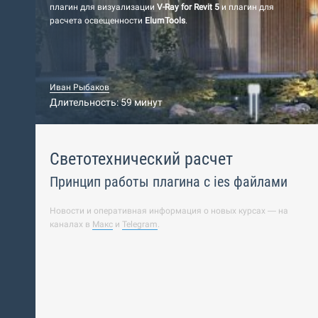
плагин для визуализации
V-Ray for Revit 5
и плагин для
расчета освещенности
ElumTools
.
Иван Рыбаков
Длительность: 59 минут
Светотехнический расчет
Принцип работы плагина c ies файлами
Новости и оперативная информация о новых курсах — на
каналах в
Макс
и
Telegram
.