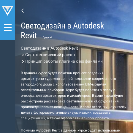
Светодизайн в Autodesk
Revit
Средний
Светодизайн в Autodesk Revit
Светотехнический расчет
Принцип работы плагина c ies файлами
В данном курсе будет показан процесс создания
архитектурно-художественной подсветки современного
загородного дома с использованием BIM-моделей
осветительных приборов. Курс будет полезен в первую
очередь для архитекторов и дизайнеров. В ходе курса будет
рассмотрена расстановка светильников и оборудования,
произведен расчет освещенности. Кроме этого, вы научитесь
делать фотореалистичные визуализации, создавать
спецификации, а также оформлять альбом проекта.
Помимо Autodesk Revit в данном курсе будет использован