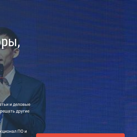
оры,
атьи и деловые
 решать другие
нкционал ПО и