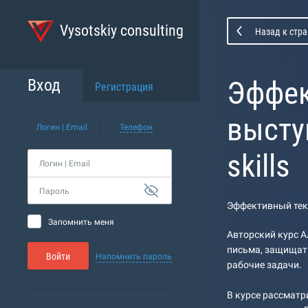
Vysotskiy consulting
Назад к стра
Эффек
Вход
Регистрация
выступ
Логин | Email
Телефон
skills
Логин | Email
Пароль
Эффективный текст
Запомнить меня
Авторский курс А
письма, защищать
Войти
Напомнить пароль
рабочие задачи.
В курсе рассматр