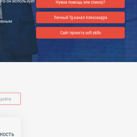
ого он использует
Нужна помощь или спикер?
Личный Tg-канал Александра
тивным
Сайт проекта soft skills
ерейти
ность