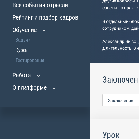
другие вопросы. 
Все события отрасли
советы на практи
Рейтинг и подбор кадров
В отдельный бло
сотрудником, дей
Обучение
Задачи
Александр Высоц
Длительность: 8 
Курсы
Тестирования
Работа
Заключен
О платформе
Заключение
Урок