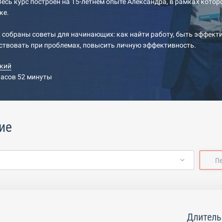
Весь курс построен на 15-летнем опыте Александра, в рамках котор
ке.
к собраны советы для начинающих: как найти работу, быть эффек
ствовать при проблемах, повысить личную эффективность.
кий
часов 52 минуты
ие
П
Длитель