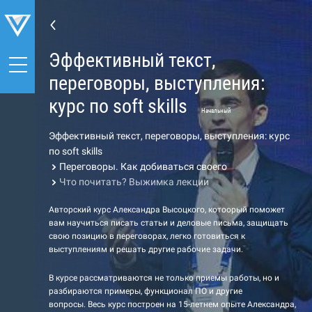
Эффективный текст,
переговоры, выступления:
курс по soft skills
Начальный
Эффективный текст, переговоры, выступления: курс
по soft skills
Переговоры. Как добиваться своего
Что почитать? Выжимка лекции
Авторский курс Александра Высоцкого, котоорый поможет
вам научиться писать статьи и деловые письма, защищать
свою позицию в переговорах, легко готовиться к
выступлениям и решать другие рабочие задачи.
В курсе рассматриваются не только приемы работы, но и
разбираются примеры, функционал ПО и другие
вопросы. Весь курс построен на 15-летнем опыте Александра,