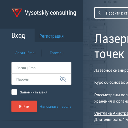
Vysotskiy consulting
Перейти к с
Лазер
Вход
Регистрация
точек 
Логин | Email
Телефон
Логин | Email
Лазерное сканиро
Пароль
Курс об основах 
Запомнить меня
Рассмотрены вопр
хранения и орган
Войти
Напомнить пароль
Светлана Анистр
Длительность: 1 