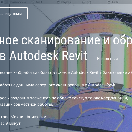
транице темы
ное сканирование и об
в Autodesk Revit
Начальный
вание и обработка облаков точек в Autodesk Revit
Заключение
работы с данными лазерного сканирования в Autodesk Revit.
осы создания элементов по облаку точек, а также координации,
изации совместной работы.
атова
,
Михаил Аникушкин
час 9 минут