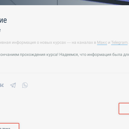
ие
е
ивная информация о новых курсах — на каналах в
Макс
и
Telegram
ончанием прохождения курса! Надеемся, что информация была для в