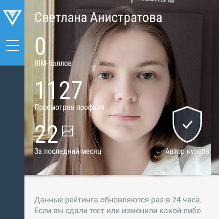
Светлана Анистратова
0
BIM-баллов
1127
Просмотров профиля
22
За последний месяц
Автор курсов
Данные рейтинга обновляются раз в 24 часа.
Если вы сдали тест или изменили какой-либо