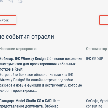
 урок
е события отрасли
Название мероприятия
Организатор
Вебинар. IEK Wireway Design 2.0 - новое поколение
IEK GROUP
инструментов для проектирования кабельных
лотков в Revit
Встречайте большое обновление плагина IEK
Wireway Design! На онлайн-встрече подробно
разберем новые функции и инструменты, которые
ускорят проектирова...
Стандарт Model Studio CS и CADLib —
СиСофт, Vysot
представление документа. Вебинар
consulting