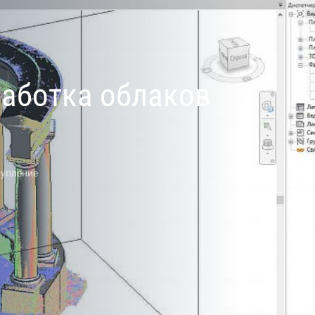
работка облаков
тупление