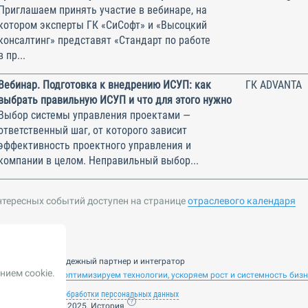
Приглашаем принять участие в вебинаре, на
котором эксперты ГК «СиСофт» и «Высоцкий
консалтинг» представят «Стандарт по работе
в пр...
Вебинар. Подготовка к внедрению ИСУП: как
ГК ADVANTA
выбрать правильную ИСУП и что для этого нужно
Выбор системы управления проектами —
ответственный шаг, от которого зависит
эффективность проектного управления и
компании в целом. Неправильный выбор...
нтересных событий доступен на странице
отраслевого календаря
nsulting — ваш надежный партнер и интегратор
нием cookie.
 ИИ. Внедряем и оптимизируем технологии, ускоряем рост и системность биз
лашение
Политика обработки персональных данных
ие от 14 ноября 2025. История