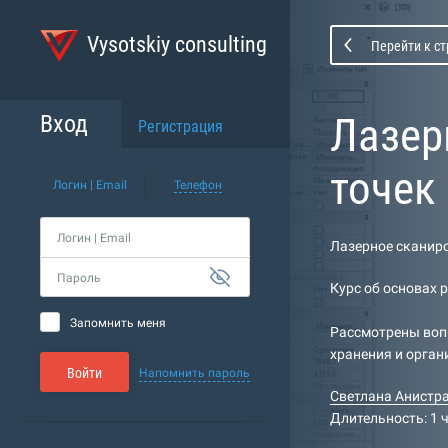
Vysotskiy consulting
Перейти к с
Лазер
Вход
Регистрация
точек 
Логин | Email
Телефон
Логин | Email
Лазерное сканиро
Пароль
Курс об основах 
Запомнить меня
Рассмотрены вопр
хранения и орган
Войти
Напомнить пароль
Светлана Анистр
Длительность: 1 