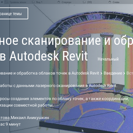
транице темы
ное сканирование и об
в Autodesk Revit
Начальный
вание и обработка облаков точек в Autodesk Revit
Введение
Вс
работы с данными лазерного сканирования в Autodesk Revit.
осы создания элементов по облаку точек, а также координации,
изации совместной работы.
атова
,
Михаил Аникушкин
час 9 минут