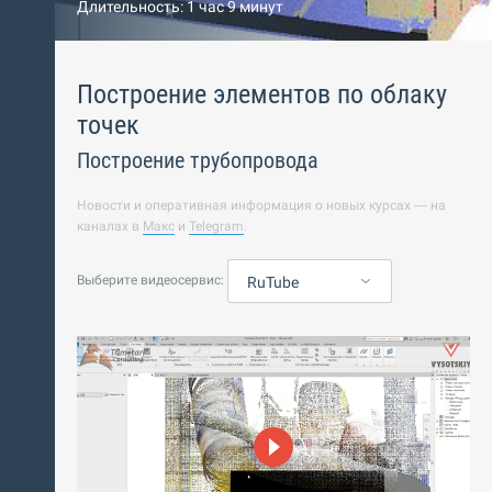
Длительность: 1 час 9 минут
Построение элементов по облаку
точек
Построение трубопровода
Новости и оперативная информация о новых курсах — на
каналах в
Макс
и
Telegram
.
Выберите видеосервис:
RuTube