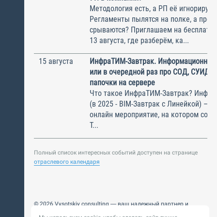
Методология есть, а РП её игнорирую
Регламенты пылятся на полке, а прое
срываются? Приглашаем на бесплатн
13 августа, где разберём, ка...
15 августа
ИнфраТИМ-Завтрак. Информационный
или в очередной раз про СОД, СУИД и
папочки на сервере
Что такое ИнфраТИМ-Завтрак? Инфра
(в 2025 - BIM-Завтрак с Линейкой) – э
онлайн мероприятие, на котором соби
Т...
Полный список интересных событий доступен на странице
отраслевого календаря
© 2026 Vysotskiy consulting — ваш надежный партнер и
интегратор