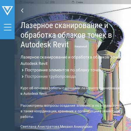
Лазерное сканирование и
обработка облаков точек в
Autodesk Revit
Начальный
Лазерное сканирование и обработка облаков точек в
Autodesk Revit
Построение элементов по облаку точек
Построение трубопровода
Курс об основах работы с данными лазерного сканирования
в Autodesk Revit.
Рассмотрены вопросы создания элементов по облаку точек,
а также координации, хранения и организации совместной
работы.
Светлана Анистратова
,
Михаил Аникушкин