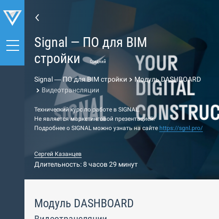
Signal — ПО для BIM
стройки
Средний
Signal — ПО для BIM стройки
Модуль DASHBOARD
Видеотрансляции
Технический курс по работе в SIGNAL.
Не является маркетинговой презентацией.
Подробнее о SIGNAL можно узнать на сайте
https://sgnl.pro/
Сергей Казанцев
Длительность: 8 часов 29 минут
Модуль DASHBOARD