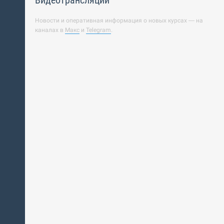
Видеотрансляции
Новости и оперативная информация о новых курсах — на
каналах в
Макс
и
Telegram
.