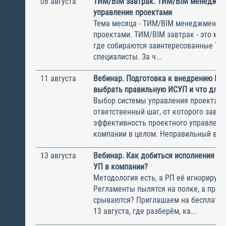
08 августа
ТИМ/BIM завтрак. ТИМ/BIM менеджме
управление проектами
Тема месяца - ТИМ/BIM менеджмент и
проектами. ТИМ/BIM завтрак - это ме
где собираются заинтересованные Т
специалисты. За ч...
11 августа
Вебинар. Подготовка к внедрению ИС
выбрать правильную ИСУП и что для 
Выбор системы управления проектам
ответственный шаг, от которого завис
эффективность проектного управлени
компании в целом. Неправильный выбо
13 августа
Вебинар. Как добиться исполнения м
УП в компании?
Методология есть, а РП её игнорирую
Регламенты пылятся на полке, а прое
срываются? Приглашаем на бесплатн
13 августа, где разберём, ка...