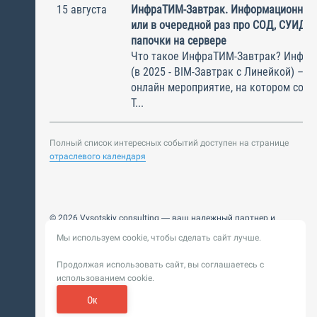
15 августа
ИнфраТИМ-Завтрак. Информационный
или в очередной раз про СОД, СУИД и
папочки на сервере
Что такое ИнфраТИМ-Завтрак? Инфра
(в 2025 - BIM-Завтрак с Линейкой) – э
онлайн мероприятие, на котором соби
Т...
Полный список интересных событий доступен на странице
отраслевого календаря
© 2026 Vysotskiy consulting — ваш надежный партнер и
интегратор
Мы используем cookie, чтобы сделать сайт лучше.
Цифровизация, BIM, ИИ. Внедряем и оптимизируем
технологии, ускоряем рост и системность бизнеса
Продолжая использовать сайт, вы соглашаетесь с
Пользовательское
Политика обработки персональных
использованием cookie.
соглашение
данных
Обновление от 14 ноября 2025. История
Ок
Сибирикс
Разработка сайта —
«
»