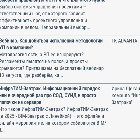
Выбор системы управления проектами —
ответственный шаг, от которого зависит
эффективность проектного управления и
компании в целом. Неправильный выбор...
Вебинар. Как добиться исполнения методологии
ГК ADVANTA
УП в компании?
Методология есть, а РП её игнорируют?
Регламенты пылятся на полке, а проекты
срываются? Приглашаем на бесплатный вебинар
13 августа, где разберём, ка...
ИнфраТИМ-Завтрак. Информационный порядок
Ирина Щекан
или в очередной раз про СОД, СУИД и просто
команда "Ин
папочки на сервере
Завтрака"
Что такое ИнфраТИМ-Завтрак? ИнфраТИМ-Завтрак
(в 2025 - BIM-Завтрак с Линейкой) – это офлайн и
онлайн мероприятие, на котором собираются BIM/
Т...