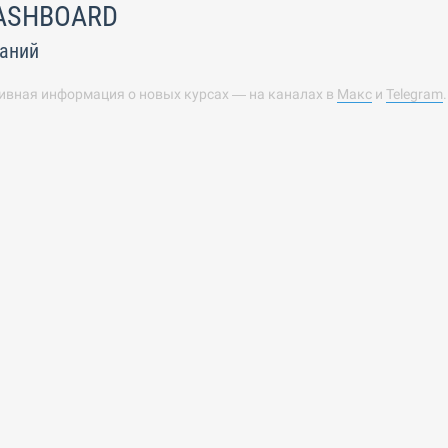
ASHBOARD
аний
ивная информация о новых курсах — на каналах в
Макс
и
Telegram