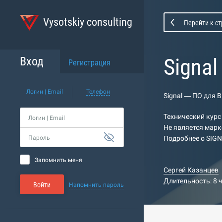
Vysotskiy consulting
Перейти к с
Signa
Вход
Регистрация
Логин | Email
Телефон
Signal — ПО для 
Технический курс
Логин | Email
Не является марк
Пароль
Подробнее о SIGN
Запомнить меня
Сергей Казанцев
Длительность: 8 
Войти
Напомнить пароль