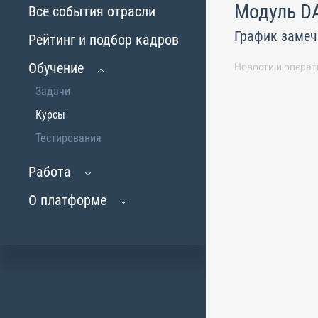
Модуль D
Все события отрасли
График замеч
Рейтинг и подбор кадров
Обучение
Новости и операт
Задачи
Курсы
Тестирования
Работа
О платформе