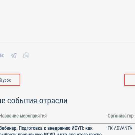
 урок
е события отрасли
Название мероприятия
Организатор
Вебинар. Подготовка к внедрению ИСУП: как
ГК ADVANTA
выбрать правильную ИСУП и что для этого нужно