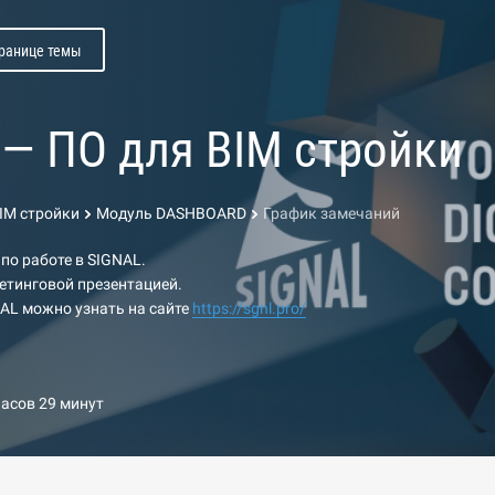
транице темы
l — ПО для BIM стройки
BIM стройки
Модуль DASHBOARD
График замечаний
 по работе в SIGNAL.
етинговой презентацией.
AL можно узнать на сайте
https://sgnl.pro/
часов 29 минут