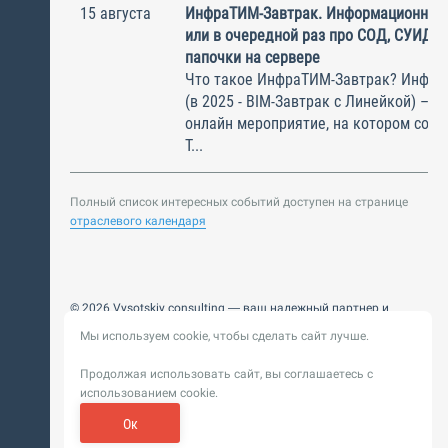
15 августа
ИнфраТИМ-Завтрак. Информационный
или в очередной раз про СОД, СУИД и
папочки на сервере
Что такое ИнфраТИМ-Завтрак? Инфра
(в 2025 - BIM-Завтрак с Линейкой) – э
онлайн мероприятие, на котором соби
Т...
Полный список интересных событий доступен на странице
отраслевого календаря
© 2026 Vysotskiy consulting — ваш надежный партнер и
интегратор
Мы используем cookie, чтобы сделать сайт лучше.
Цифровизация, BIM, ИИ. Внедряем и оптимизируем
технологии, ускоряем рост и системность бизнеса
Продолжая использовать сайт, вы соглашаетесь с
Пользовательское
Политика обработки персональных
использованием cookie.
соглашение
данных
Обновление от 14 ноября 2025. История
Ок
Сибирикс
Разработка сайта —
«
»