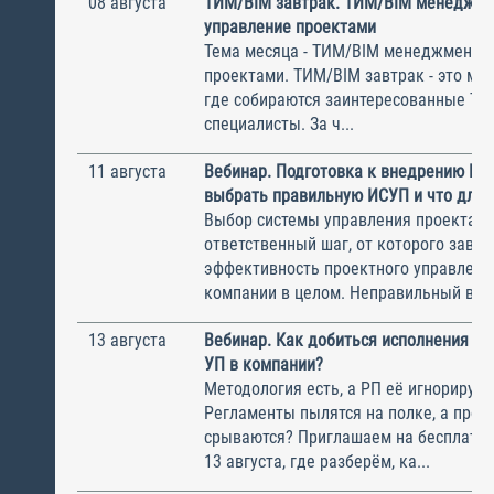
08 августа
ТИМ/BIM завтрак. ТИМ/BIM менеджме
управление проектами
Тема месяца - ТИМ/BIM менеджмент и
проектами. ТИМ/BIM завтрак - это ме
где собираются заинтересованные Т
специалисты. За ч...
11 августа
Вебинар. Подготовка к внедрению ИС
выбрать правильную ИСУП и что для 
Выбор системы управления проектам
ответственный шаг, от которого завис
эффективность проектного управлени
компании в целом. Неправильный выбо
13 августа
Вебинар. Как добиться исполнения м
УП в компании?
Методология есть, а РП её игнорирую
Регламенты пылятся на полке, а прое
срываются? Приглашаем на бесплатн
13 августа, где разберём, ка...