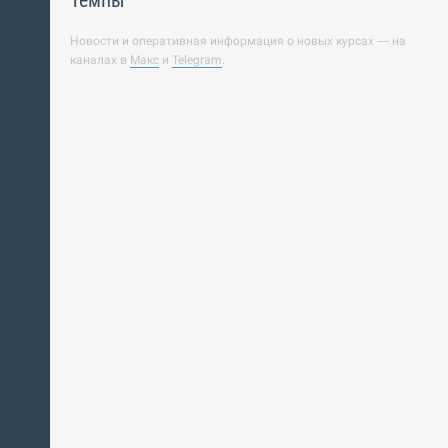
Темпы
Новости и оперативная информация о новых курсах — на
каналах в
Макс
и
Telegram
.