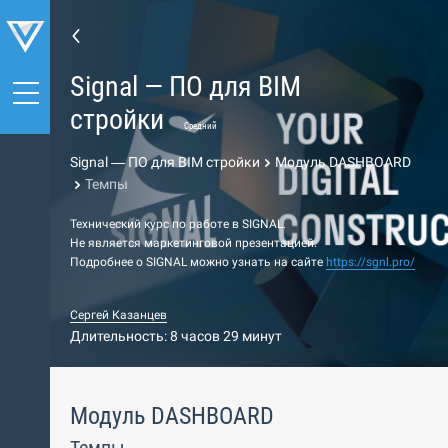
Signal — ПО для BIM
стройки
Средний
Signal — ПО для BIM стройки
Модуль DASHBOARD
Темпы
Технический курс по работе в SIGNAL.
Не является маркетинговой презентацией.
Подробнее о SIGNAL можно узнать на сайте
https://sgnl.pro/
Сергей Казанцев
Длительность: 8 часов 29 минут
Модуль DASHBOARD