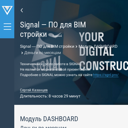
Signal — ПО для BIM
стройки
Средний
Signal — ПО для BIM стройки
Модуль DASHBOARD
Деньги по месяцам
Технический курс по работе в SIGNAL.
Не является маркетинговой презентацией.
Подробнее о SIGNAL можно узнать на сайте
https://sgnl.pro/
Сергей Казанцев
Длительность: 8 часов 29 минут
Модуль DASHBOARD