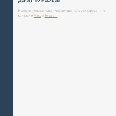
Деньги по месяцам
Новости и оперативная информация о новых курсах — на
каналах в
Макс
и
Telegram
.