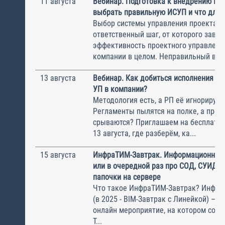
11 августа
Вебинар. Подготовка к внедрению ИС
выбрать правильную ИСУП и что для 
Выбор системы управления проектам
ответственный шаг, от которого завис
эффективность проектного управлени
компании в целом. Неправильный выбо
13 августа
Вебинар. Как добиться исполнения м
УП в компании?
Методология есть, а РП её игнорирую
Регламенты пылятся на полке, а прое
срываются? Приглашаем на бесплатн
13 августа, где разберём, ка...
15 августа
ИнфраТИМ-Завтрак. Информационный
или в очередной раз про СОД, СУИД и
папочки на сервере
Что такое ИнфраТИМ-Завтрак? Инфра
(в 2025 - BIM-Завтрак с Линейкой) – э
онлайн мероприятие, на котором соби
Т...