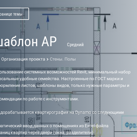
транице темы
-шаблон АР
Средний
Организация проекта
Стены. Полы
ользование системных возможностей Revit, минимальный набор
рсальные удобные семейства. Настроенные по ГОСТ марки и
формление листов, шаблоны видов, только нужные параметры и
омендации по работе с инструментами.
 дорабатывается квартирография на Dynamo со следующими
атический ввод данных о помещениях из Excel-файла
аниц квартир через двери (окна, разделители)