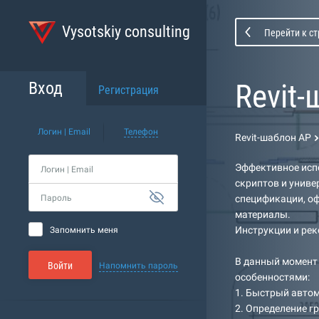
Vysotskiy consulting
Перейти к с
Revit
Вход
Регистрация
Логин | Email
Телефон
Revit-шаблон АР
Эффективное исп
Логин | Email
скриптов и униве
Пароль
спецификации, о
материалы.
Инструкции и рек
Запомнить меня
В данный момент
Войти
Напомнить пароль
особенностями:
1. Быстрый автом
2. Определение гр