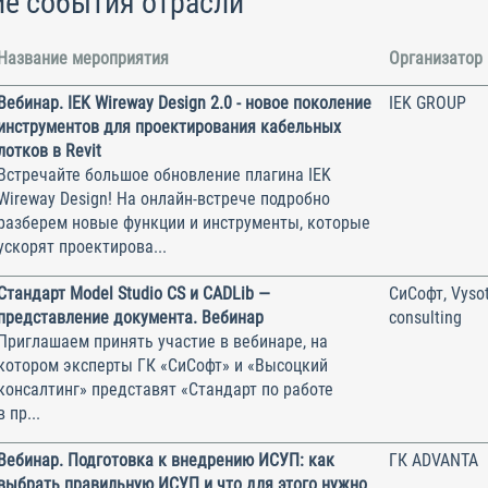
е события отрасли
Название мероприятия
Организатор
Вебинар. IEK Wireway Design 2.0 - новое поколение
IEK GROUP
инструментов для проектирования кабельных
лотков в Revit
Встречайте большое обновление плагина IEK
Wireway Design! На онлайн-встрече подробно
разберем новые функции и инструменты, которые
ускорят проектирова...
Стандарт Model Studio CS и CADLib —
СиСофт, Vysot
представление документа. Вебинар
consulting
Приглашаем принять участие в вебинаре, на
котором эксперты ГК «СиСофт» и «Высоцкий
консалтинг» представят «Стандарт по работе
в пр...
Вебинар. Подготовка к внедрению ИСУП: как
ГК ADVANTA
выбрать правильную ИСУП и что для этого нужно