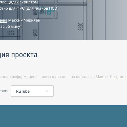
 площадей скриптом
ртир для ФРС (для планов ПСО)
цева
,
Максим Черняев
час 55 минут
ция проекта
ивная информация о новых курсах — на каналах в
Макс
и
Telegram
ервис:
RuTube