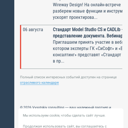
Wireway Design! На онлайн-встрече по
разберем новые функции и инструмен
ускорят проектирова...
06 августа
Стандарт Model Studio CS и CADLib —
представление документа. Вебинар
Приглашаем принять участие в вебина
котором эксперты ГК «СиСофт» и «Вы
консалтинг» представят «Стандарт по
в пр...
Полный список интересных событий доступен на странице
отраслевого календаря
© 2026 Vysotskiy consulting — ваш надежный партнер и
интегратор
Мы используем cookie, чтобы сделать сайт лучше.
Цифровизация, BIM, ИИ. Внедряем и оптимизируем
технологии, ускоряем рост и системность бизнеса
Продолжая использовать сайт, вы соглашаетесь с