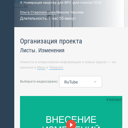
4. Нумерация квартир для ФРС (для планов ПСО)
Ольга Старосельцева
,
Максим Черняев
Длительность: 1 час 55 минут
Организация проекта
Листы. Изменения
Новости и оперативная информация о новых курсах — на
каналах в
Макс
и
Telegram
.
Выберите видеосервис:
RuTube