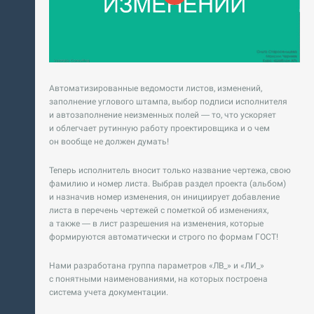
Автоматизированные ведомости листов, изменений,
заполнение углового штампа, выбор подписи исполнителя
и автозаполнение неизменных полей — то, что ускоряет
и облегчает рутинную работу проектировщика и о чем
он вообще не должен думать!
Теперь исполнитель вносит только название чертежа, свою
фамилию и номер листа. Выбрав раздел проекта (альбом)
и назначив номер изменения, он инициирует добавление
листа в перечень чертежей с пометкой об изменениях,
а также — в лист разрешения на изменения, которые
формируются автоматически и строго по формам ГОСТ!
Нами разработана группа параметров «ЛВ_» и «ЛИ_»
с понятными наименованиями, на которых построена
система учета документации.