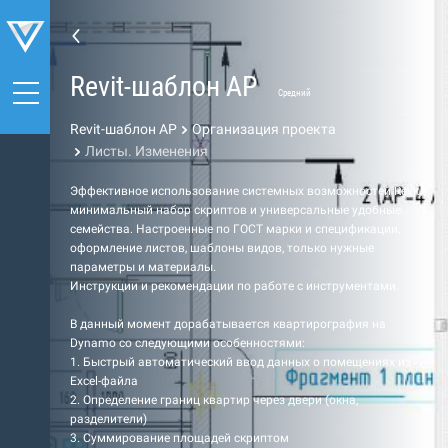
Revit-шаблон АР
Средний
Revit-шаблон АР
Организация проекта
Листы. Изменения
Эффективное использование системных возможностей Revit,
минимальный набор скриптов и универсальные удобные
семейства. Настроенные по ГОСТ марки и спецификации,
оформление листов, шаблоны видов, только нужные
параметры и материалы.
Инструкции и рекомендации по работе с инструментами.
В данный момент дорабатывается квартирография на
Dynamo со следующими особенностями:
1. Быстрый автоматический ввод данных о помещениях из
Excel-файла
2. Определение границ квартир через двери (окна,
разделители)
3. Суммирование площадей скриптом