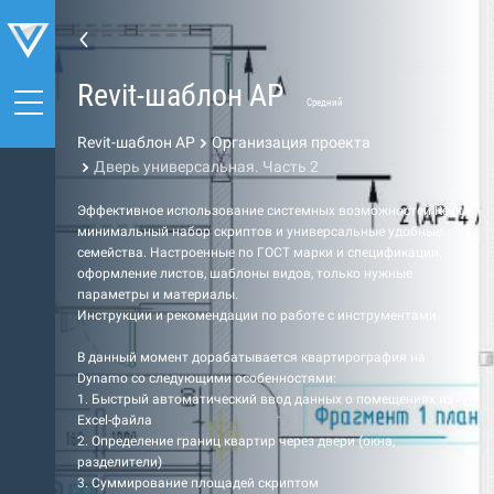
Revit-шаблон АР
Средний
Revit-шаблон АР
Организация проекта
Дверь универсальная. Часть 2
Эффективное использование системных возможностей Revit,
минимальный набор скриптов и универсальные удобные
семейства. Настроенные по ГОСТ марки и спецификации,
оформление листов, шаблоны видов, только нужные
параметры и материалы.
Инструкции и рекомендации по работе с инструментами.
В данный момент дорабатывается квартирография на
Dynamo со следующими особенностями:
1. Быстрый автоматический ввод данных о помещениях из
Excel-файла
2. Определение границ квартир через двери (окна,
разделители)
3. Суммирование площадей скриптом