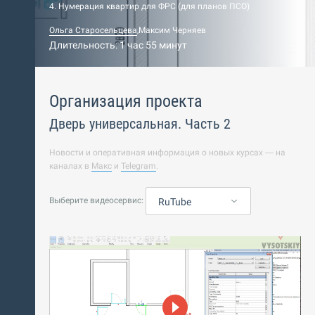
4. Нумерация квартир для ФРС (для планов ПСО)
Ольга Старосельцева
,
Максим Черняев
Длительность: 1 час 55 минут
Организация проекта
Дверь универсальная. Часть 2
Новости и оперативная информация о новых курсах — на
каналах в
Макс
и
Telegram
.
Выберите видеосервис:
RuTube