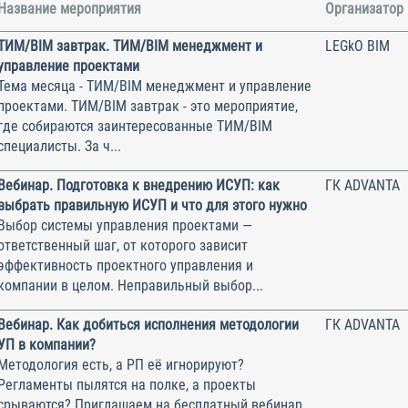
Название мероприятия
Организатор
ТИМ/BIM завтрак. ТИМ/BIM менеджмент и
LEGkO BIM
управление проектами
Тема месяца - ТИМ/BIM менеджмент и управление
проектами. ТИМ/BIM завтрак - это мероприятие,
где собираются заинтересованные ТИМ/BIM
специалисты. За ч...
Вебинар. Подготовка к внедрению ИСУП: как
ГК ADVANTA
выбрать правильную ИСУП и что для этого нужно
Выбор системы управления проектами —
ответственный шаг, от которого зависит
эффективность проектного управления и
компании в целом. Неправильный выбор...
Вебинар. Как добиться исполнения методологии
ГК ADVANTA
УП в компании?
Методология есть, а РП её игнорируют?
Регламенты пылятся на полке, а проекты
срываются? Приглашаем на бесплатный вебинар