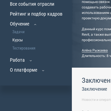
помощью связок ф
Все события отрасли
создавать рабочи
использованием 
Рейтинг и подбор кадров
проектную докум
Обучение
Данный курс пом
Задачи
Revit, а также в
Курсы
профессионально
Тестирования
Алёна Рыжаева
Длительность: 8 
Работа
О платформе
Заключен
Заключение
Новости и операт