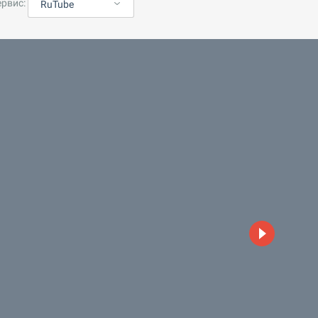
ервис:
RuTube