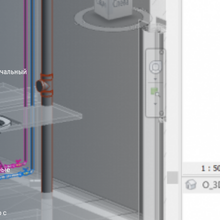
чальный
рые
 с