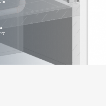
мся
та
ему
.