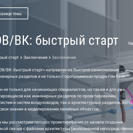
транице темы
 ОВ/ВК: быстрый старт
На
трый старт
Заключение
Заключение
 ОВ/ВК: быстрый старт» направлен на быстрое ознакомление
енерных разделов и не только с программным продуктом Revit.
ен не только для начинающих специалистов, но также и для уже
тировщиков как инженерных разделов по проектированию
истем и систем воздуховодов, так и архитектурных разделов, кото
свои знания в моделировании линейных объектов.
а мы рассмотрим процесс проектирования от начала создания
йкой связей с файлами архитектуры (выполненной непосредственно