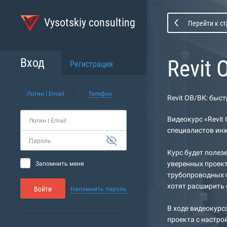
Vysotskiy consulting
Перейти к с
Revit
Вход
Регистрация
Логин | Email
Телефон
Revit ОВ/ВК: быс
Видеокурс «Revit
Логин | Email
специалистов инж
Пароль
Курс будет полез
уверенных проек
Запомнить меня
трубопроводных с
хотят расширить 
Войти
Напомнить пароль
В ходе видеокурс
проекта с настро