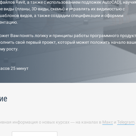
айлов Revit, а также с использованием подложек AutoCAD), научи
е виды (планы, 3D-виды, схемы) и управлять их видимостью с
шаблонов видов, а также создадим спецификации и оформим
ентацию.
ожет Вам понять логику и принципы работы программного продук
ыполнить свой первый проект, который может положить начало ваш
му росту.
часов 25 минут
ие
ивная информация о новых курсах — на каналах в
Макс
и
Telegram