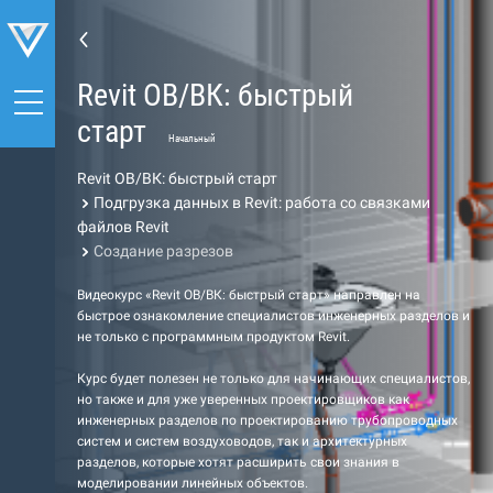
Revit ОВ/ВК: быстрый
старт
Начальный
Revit ОВ/ВК: быстрый старт
Подгрузка данных в Revit: работа со связками
файлов Revit
Создание разрезов
Видеокурс «Revit ОВ/ВК: быстрый старт» направлен на
быстрое ознакомление специалистов инженерных разделов и
не только с программным продуктом Revit.
Курс будет полезен не только для начинающих специалистов,
но также и для уже уверенных проектировщиков как
инженерных разделов по проектированию трубопроводных
систем и систем воздуховодов, так и архитектурных
разделов, которые хотят расширить свои знания в
моделировании линейных объектов.