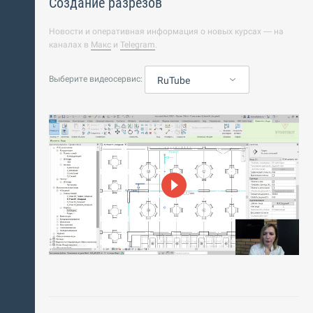
Создание разрезов
Новости и оперативная информация о новых курсах — на
каналах в
Макс
и
Telegram
.
Выберите видеосервис:
RuTube