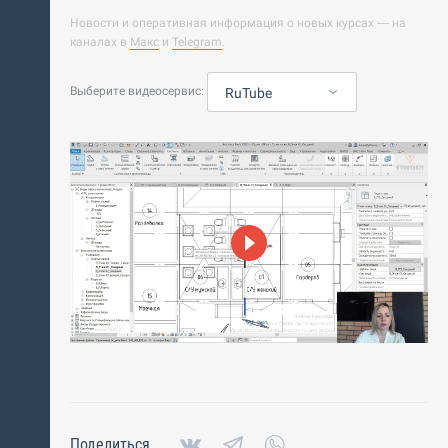
Новости и оперативная информация о новых курсах — на
каналах в
Макс
и
Telegram
.
Выберите видеосервис:
RuTube
Поделиться