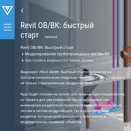
Revit ОВ/ВК: быстрый
старт
Начальный
Revit ОВ/ВК: быстрый старт
Моделирование трубопроводных систем ВК
Настройка видимости плана этажа
Видеокурс «Revit ОВ/ВК: быстрый старт» направлен на
быстрое ознакомление специалистов инженерных разделов и
не только с программным продуктом Revit.
Курс будет полезен не только для начинающих специалистов,
но также и для уже уверенных проектировщиков как
инженерных разделов по проектированию трубопроводных
систем и систем воздуховодов, так и архитектурных
разделов, которые хотят расширить свои знания в
моделировании линейных объектов.