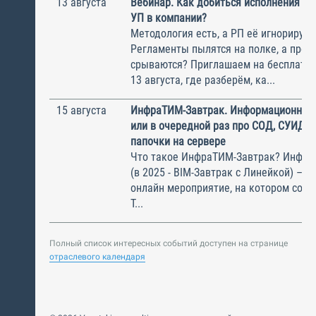
13 августа
Вебинар. Как добиться исполнения м
УП в компании?
Методология есть, а РП её игнорирую
Регламенты пылятся на полке, а прое
срываются? Приглашаем на бесплатн
13 августа, где разберём, ка...
15 августа
ИнфраТИМ-Завтрак. Информационный
или в очередной раз про СОД, СУИД и
папочки на сервере
Что такое ИнфраТИМ-Завтрак? Инфра
(в 2025 - BIM-Завтрак с Линейкой) – э
онлайн мероприятие, на котором соби
Т...
Полный список интересных событий доступен на странице
отраслевого календаря