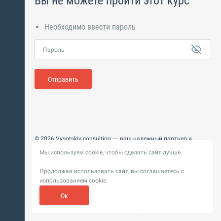
Вы не можете пройти этот курс
Необходимо ввести пароль
Пароль
Отправить
© 2026 Vysotskiy consulting — ваш надежный партнер и
интегратор
Мы используем cookie, чтобы сделать сайт лучше.
Цифровизация, BIM, ИИ. Внедряем и оптимизируем
технологии, ускоряем рост и системность бизнеса
Продолжая использовать сайт, вы соглашаетесь с
Пользовательское
Политика обработки персональных
использованием cookie.
соглашение
данных
Обновление от 14 ноября 2025. История
Ок
Сибирикс
Разработка сайта —
«
»