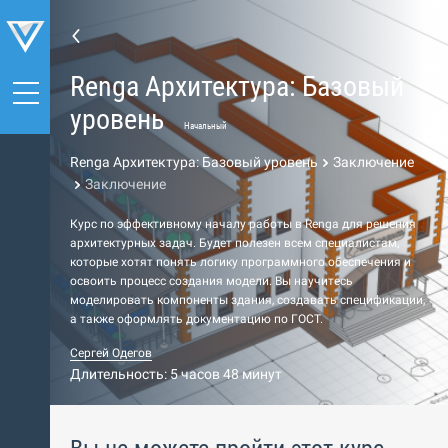
Renga Архитектура: Базовый
уровень
Начальный
Renga Архитектура: Базовый уровень
Заключение
Заключение
Курс по эффективному началу работы в Renga для решения
архитектурных задач. Будет полезен всем специалистам,
которые хотят понять логику программного обеспечения и
освоить процесс создания модели. Вы научитесь
моделировать компоненты здания, создавать спецификации,
а также оформлять документацию по ГОСТ.
Сергей Одегов
Длительность: 5 часов 48 минут