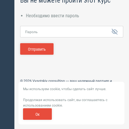
Вы не можете пройти этот курс
Необходимо ввести пароль
Пароль
Отправить
© 2026 Vysotskiy consulting — ваш надежный партнер и
интегратор
Мы используем cookie, чтобы сделать сайт лучше.
Цифровизация, BIM, ИИ. Внедряем и оптимизируем
технологии, ускоряем рост и системность бизнеса
Продолжая использовать сайт, вы соглашаетесь с
Пользовательское
Политика обработки персональных
использованием cookie.
соглашение
данных
Обновление от 14 ноября 2025. История
Ок
Сибирикс
Разработка сайта —
«
»