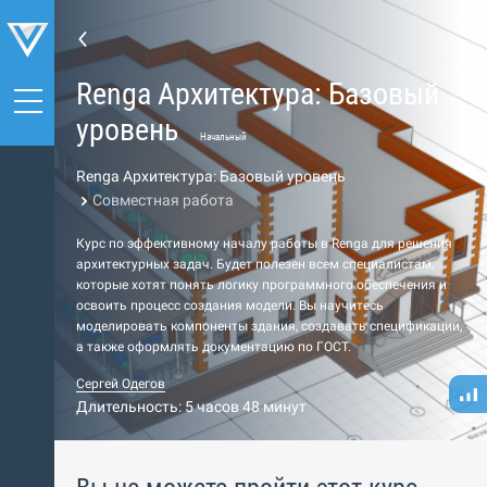
Renga Архитектура: Базовый
уровень
Начальный
Renga Архитектура: Базовый уровень
Совместная работа
Курс по эффективному началу работы в Renga для решения
архитектурных задач. Будет полезен всем специалистам,
которые хотят понять логику программного обеспечения и
освоить процесс создания модели. Вы научитесь
моделировать компоненты здания, создавать спецификации,
а также оформлять документацию по ГОСТ.
Сергей Одегов
Длительность: 5 часов 48 минут