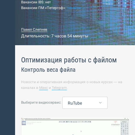
Вакансии IBS: нет
Вакансии ПМ «Петергоф»:
перейти
Павел Слепнев
Длительность: 7 часов 54 минуты
Оптимизация работы с файлом
Контроль веса файла
Новости и оперативная информация о новых курсах — на
каналах в
Макс
и
Telegram
.
Выберите видеосервис:
RuTube