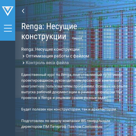
Renga: Несущие
конструкции
Средний
Renga: Несущие конструкции
Оптимизация работы с файлом
Контроль веса файла
Единственный курс по Renga, подготовленный практиком-
проектировщиком, руководителем проектной компании и
многолетним пользователем программы. Основан на опыте
выпуска рабочей документации в рамках разработки 10+
проектов в Renga и решении самых разных задач.
Будет полезен как конструкторам, так и архитекторам.
Подготовлен по заказу компании IBS генеральным
директором ПМ Петергоф Павлом Слепневым.