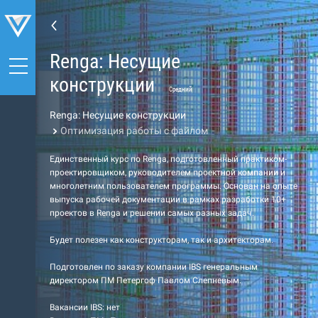
Renga: Несущие
конструкции
Средний
Renga: Несущие конструкции
Оптимизация работы с файлом
Единственный курс по Renga, подготовленный практиком-
проектировщиком, руководителем проектной компании и
многолетним пользователем программы. Основан на опыте
выпуска рабочей документации в рамках разработки 10+
проектов в Renga и решении самых разных задач.
Будет полезен как конструкторам, так и архитекторам.
Подготовлен по заказу компании IBS генеральным
директором ПМ Петергоф Павлом Слепневым.
Вакансии IBS: нет