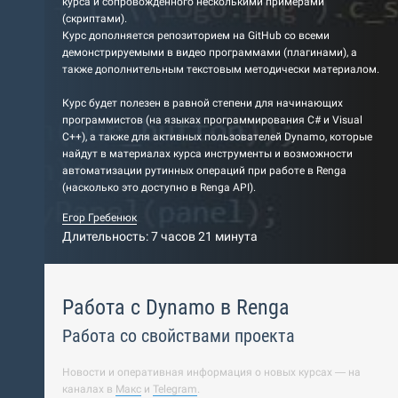
курса и сопровожденного несколькими примерами
(скриптами).
Курс дополняется репозиторием на GitHub со всеми
демонстрируемыми в видео программами (плагинами), а
также дополнительным текстовым методически материалом.
Курс будет полезен в равной степени для начинающих
программистов (на языках программирования C# и Visual
C++), а также для активных пользователей Dynamo, которые
найдут в материалах курса инструменты и возможности
автоматизации рутинных операций при работе в Renga
(насколько это доступно в Renga API).
Егор Гребенюк
Длительность: 7 часов 21 минута
Работа с Dynamo в Renga
Работа со свойствами проекта
Новости и оперативная информация о новых курсах — на
каналах в
Макс
и
Telegram
.