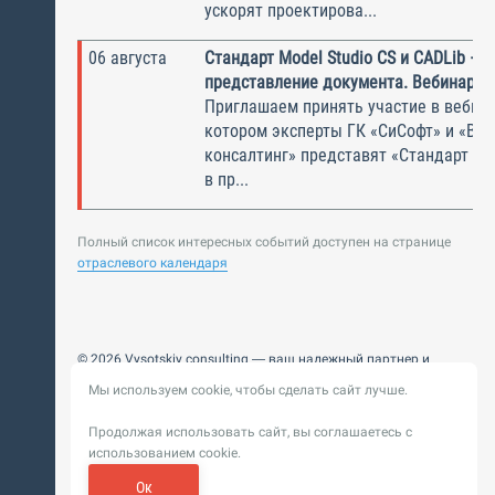
ускорят проектирова...
06 августа
Стандарт Model Studio CS и CADLib —
представление документа. Вебинар
Приглашаем принять участие в вебина
котором эксперты ГК «СиСофт» и «Вы
консалтинг» представят «Стандарт по
в пр...
Полный список интересных событий доступен на странице
отраслевого календаря
© 2026 Vysotskiy consulting — ваш надежный партнер и
интегратор
Мы используем cookie, чтобы сделать сайт лучше.
Цифровизация, BIM, ИИ. Внедряем и оптимизируем
технологии, ускоряем рост и системность бизнеса
Продолжая использовать сайт, вы соглашаетесь с
Пользовательское
Политика обработки персональных
использованием cookie.
соглашение
данных
Обновление от 14 ноября 2025. История
Ок