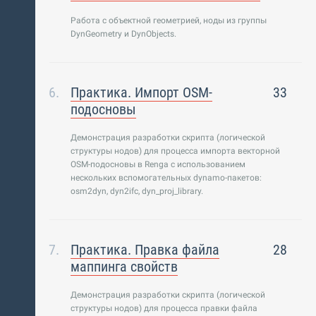
Работа с объектной геометрией, ноды из группы
DynGeometry и DynObjects.
Практика. Импорт OSM-
33
подосновы
Демонстрация разработки скрипта (логической
структуры нодов) для процесса импорта векторной
OSM-подосновы в Renga с использованием
нескольких вспомогательных dynamo-пакетов:
osm2dyn, dyn2ifc, dyn_proj_library.
Практика. Правка файла
28
маппинга свойств
Демонстрация разработки скрипта (логической
структуры нодов) для процесса правки файла