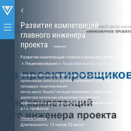
Развитие компетенций
главного инженера
проекта
Начальный
Развитие компетенций главного инженера проекта
Лицензирование
Лицензирование. Часть 4
Основные обязанности ГИПа, зам. ГИПа, особенности
организации работы в группах управления проектом и
процедура лицензирования.
Автор курса: Ершов Геннадий Алексеевич, заместитель
директора-начальник управления технической
эффективности эксплуатации АЭС АО «Атомэнергопроект»,
д.т.н., профессор.
Полина Савина
Длительность: 13 часов 20 минут