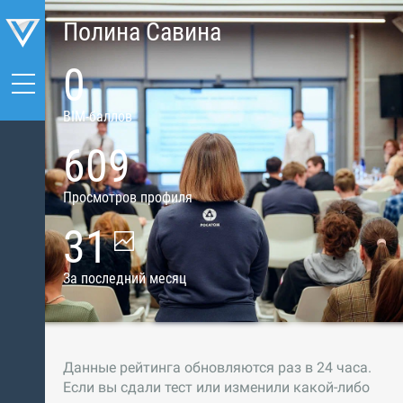
Полина Савина
0
BIM-баллов
609
Просмотров профиля
31
За последний месяц
Данные рейтинга обновляются раз в 24 часа.
Если вы сдали тест или изменили какой-либо