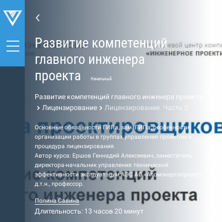
Развитие компетенций
главного инженера
проекта
Начальный
Развитие компетенций главного инженера проекта
Лицензирование
Лицензирование. Часть 2
Основные обязанности ГИПа, зам. ГИПа, особенности
организации работы в группах управления проектом и
процедура лицензирования.
Автор курса: Ершов Геннадий Алексеевич, заместитель
директора-начальник управления технической
эффективности эксплуатации АЭС АО «Атомэнергопроект»,
д.т.н., профессор.
Полина Савина
Длительность: 13 часов 20 минут