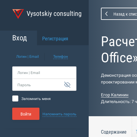
Vysotskiy consulting
Назад к спис
Расче
Вход
Регистрация
Office
Логин | Email
Телефон
Логин | Email
Демонстрация осн
проектировании 
Пароль
Егор Калинин
Запомнить меня
Длительность: 7 
Войти
Напомнить пароль
Содержание