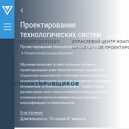
Проектирование
технологических систем
Начальный
Проектирование технологических систем
Компоновочные решения
Обучение включает в себя основные аспекты
проектирования схем технологических систем АЭС.
Слушатели ознакомятся с этапами проектирования,
основными методами расчетов, рассмотрят примеры,
основанные на реальных решениях. Также в курсе
рассмотрены типы технологического оборудования,
основные контрольно-измерительные приборы,
классификация по безопасности.
Егор Калинин
Длительность: 10 часов 41 минута