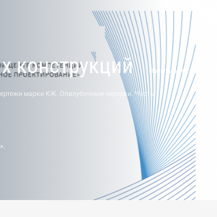
х конструкций
Начальный
Чертежи марки КЖ. Опалубочные чертежи. Часть 1
о
».