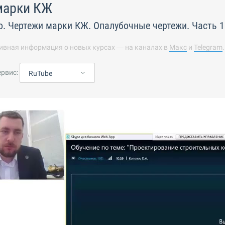
марки КЖ
о. Чертежи марки КЖ. Опалубочные чертежи. Часть 1
ивная информация о новых курсах — на каналах в
Макс
и
Telegram
ервис:
RuTube