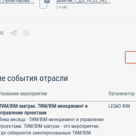
Занятие_1_Проектирование_строительных_конструкций_14_02_24.pdf
Занятие_1_ДЗ_14_02_242.pdf
2.4 МБ
е события отрасли
Название мероприятия
Организатор
ТИМ/BIM завтрак. ТИМ/BIM менеджмент и
LEGkO BIM
управление проектами
Тема месяца - ТИМ/BIM менеджмент и управление
проектами. ТИМ/BIM завтрак - это мероприятие,
где собираются заинтересованные ТИМ/BIM