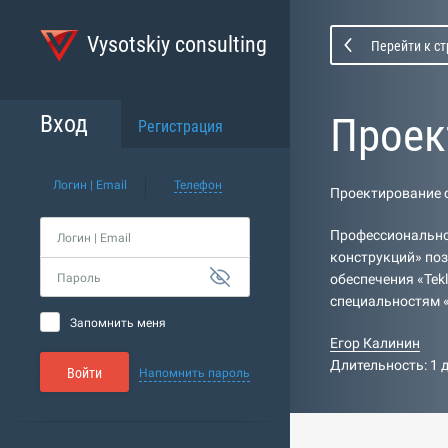
Vysotskiy consulting
Перейти к с
Проек
Вход
Регистрация
Логин | Email
Телефон
Проектирование 
Профессионально
Логин | Email
конструкций» по
Пароль
обеспечения «Tek
специальностям «
Запомнить меня
Егор Калинин
Длительность: 1 
Войти
Напомнить пароль