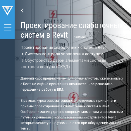
Проектирование слаботочных
систем в Revit
Начальный
Проектирование слаботочных систем в Revit
Система контроля управления доступом
Обустройство двери элементами системы
контроля доступа (СКУД)
Данный курс предназначен для специалистов, уже знакомых
с Revit, но ещё не принявших окончательное решение о
переходе на работу в BIM.
В рамках курса рассматриваются ключевые принципы и
приёмы проектирования слаботочных систем в Revit.
Особое внимание уделено спорным моментам и возможным
путям их решения с использованием инструментов Revit,
которые зачастую не упоминаются при обсуждении данной
темы.