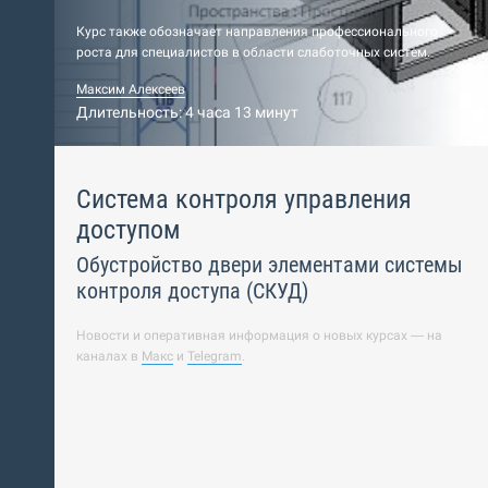
Курс также обозначает направления профессионального
роста для специалистов в области слаботочных систем.
Максим Алексеев
Длительность: 4 часа 13 минут
Система контроля управления
доступом
Обустройство двери элементами системы
контроля доступа (СКУД)
Новости и оперативная информация о новых курсах — на
каналах в
Макс
и
Telegram
.