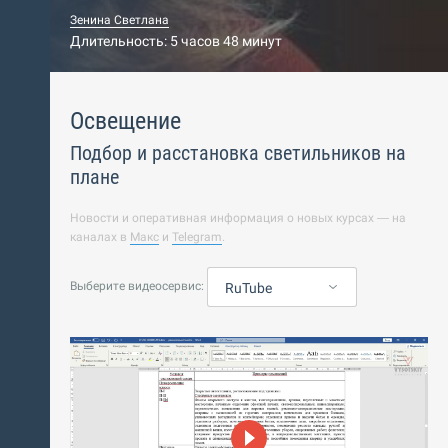
Зенина Светлана
Длительность: 5 часов 48 минут
Освещение
Подбор и расстановка светильников на
плане
Новости и оперативная информация о новых курсах — на
каналах в
Макс
и
Telegram
.
Выберите видеосервис:
RuTube