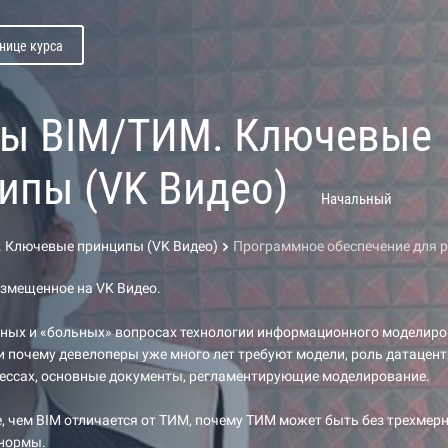
нице курса
ы BIM/ТИМ. Ключевые
ипы (VK Видео)
Начальный
 Ключевые принципы (VK Видео)
Программное обеспечение для р
азмещенное на VK Видео.
жных и «больных» вопросах технологии информационного моделиро
 и почему девелоперы уже много лет требуют модели, роль датацен
цессах, основные документы, регламентирующие моделирование.
, чем BIM отличается от ТИМ, почему ТИМ может быть без трехмер
 нормы.