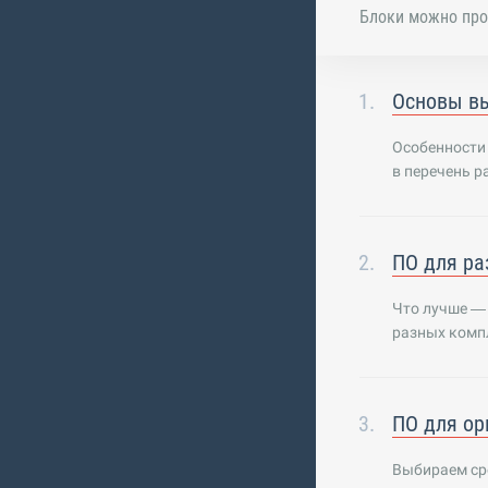
Блоки можно про
Основы вы
Особенности
в перечень р
ПО для ра
Что лучше — 
разных комп
ПО для ор
Выбираем сре