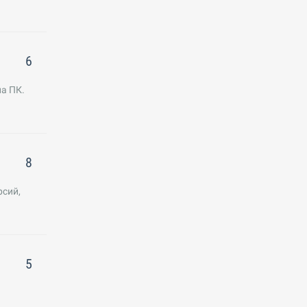
6
на ПК.
8
рсий,
5