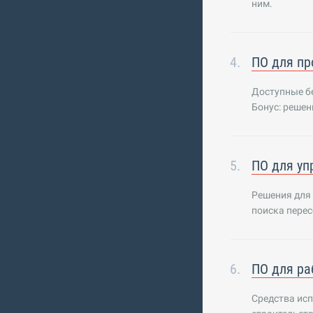
ним.
ПО для пр
Доступные бе
Бонус: решен
ПО для уп
Решения для 
поиска перес
ПО для ра
Средства ис