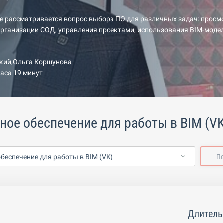
е рассматривается вопрос выбора ПО для различных задач: просм
рганизации СОД, управления проектами, использования BIM-модел
кий
,
Ольга Коршунова
часа 19 минут
ое обеспечение для работы в BIM (VK
беспечение для работы в BIM (VK)
П
Длитель