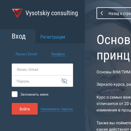
Vysotskiy consulting
Назад к стра
Основ
Вход
Регистрация
принц
Логин | Email
Телефон
Логин | Email
Основы BIM/ТИМ.
Пароль
Зеркало курса, р
Запомнить меня
Курс о самых ва
отличается от 2D
Войти
Напомнить пароль
изменения в про
Также вы поймете
какие действуют