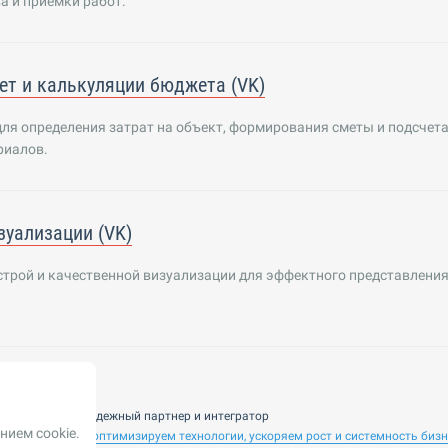
а и приемки работ.
ет и калькуляции бюджета (VK)
ля определения затрат на объект, формирования сметы и подсчет
риалов.
зуализации (VK)
строй и качественной визуализации для эффектного представлени
nsulting — ваш надежный партнер и интегратор
нием cookie.
 ИИ. Внедряем и оптимизируем технологии, ускоряем рост и системность биз