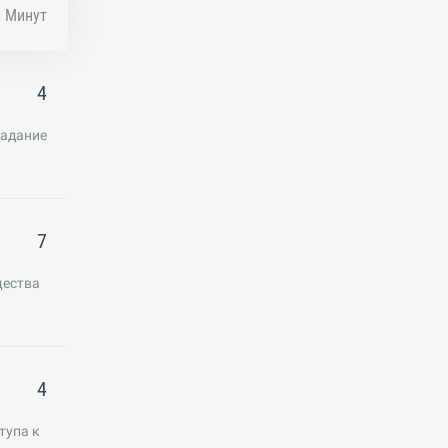
Минут
4
падание
7
щества
4
тупа к