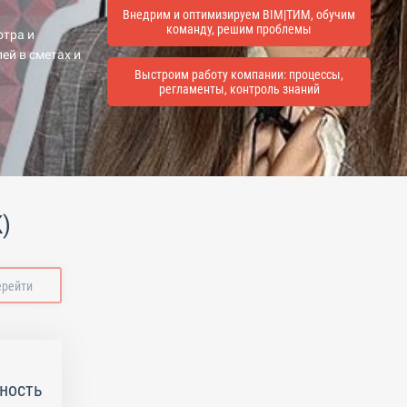
Внедрим и оптимизируем BIM|ТИМ, обучим
команду, решим проблемы
отра и
ей в сметах и
Выстроим работу компании: процессы,
регламенты, контроль знаний
)
ерейти
ность