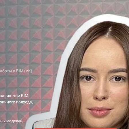
аботы в BIM (VK)
вания: чем BIM
тричного подхода,
ных моделей,