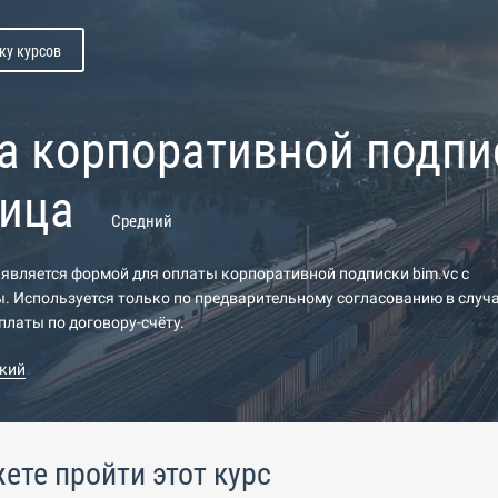
ку курсов
а корпоративной подпис
лица
Средний
является формой для оплаты корпоративной подписки bim.vc с
. Используется только по предварительному согласованию в случ
латы по договору-счёту.
кий
ете пройти этот курс