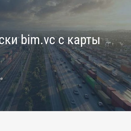
ки bim.vc с карты
ае