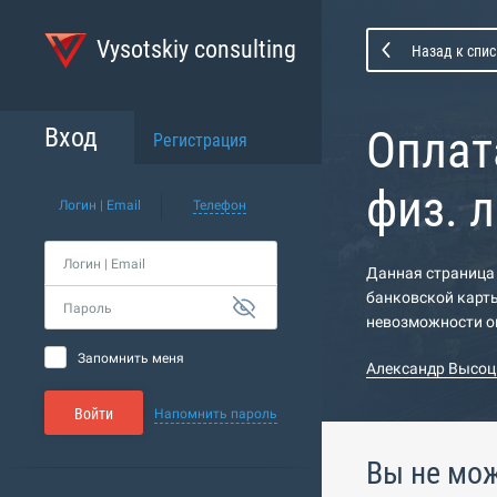
Vysotskiy consulting
Назад к спис
Оплат
Вход
Регистрация
физ. 
Логин | Email
Телефон
Логин | Email
Данная страница 
банковской карты
Пароль
невозможности оп
Запомнить меня
Александр Высоц
Войти
Напомнить пароль
Вы не мож