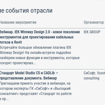
е события отрасли
Название мероприятия
Организатор
Вебинар. IEK Wireway Design 2.0 - новое поколение
IEK GROUP
инструментов для проектирования кабельных
лотков в Revit
Встречайте большое обновление плагина IEK
Wireway Design! На онлайн-встрече подробно
разберем новые функции и инструменты, которые
ускорят проектирова...
Стандарт Model Studio CS и CADLib —
СиСофт, Vysot
представление документа. Вебинар
consulting
Приглашаем принять участие в вебинаре, на
котором эксперты ГК «СиСофт» и «Высоцкий
консалтинг» представят «Стандарт по работе
в пр...