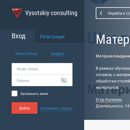
Vysotskiy consulting
Перейти к с
Матер
Вход
Регистрация
Логин | Email
Телефон
Материаловедени
В рамках обучающ
Логин | Email
сплавов, с матер
Пароль
обработки сталей
материалов.
Запомнить меня
Егор Калинин
Длительность: 14
Войти
Напомнить пароль