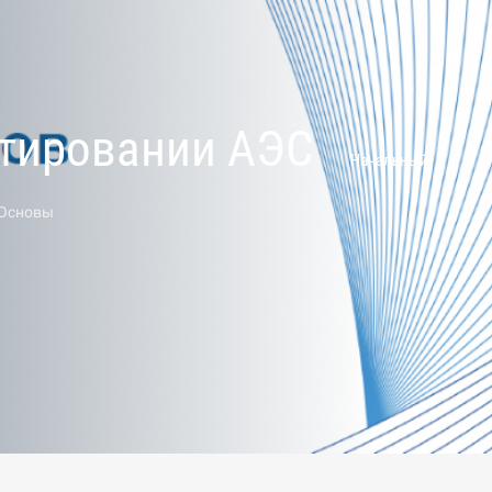
ктировании АЭС
Начальный
Основы