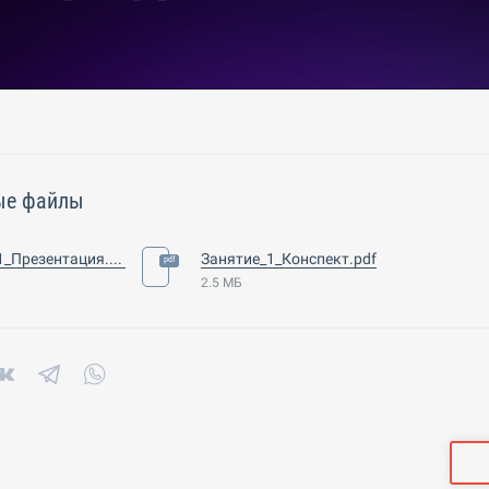
ые файлы
Занятие_1_Презентация.pdf
Занятие_1_Конспект.pdf
2.5 МБ