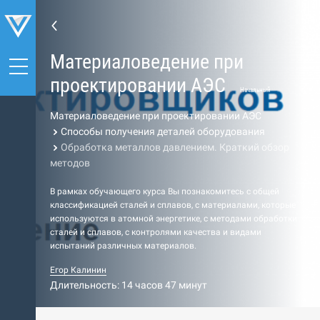
Материаловедение при
проектировании АЭС
Начальный
Материаловедение при проектировании АЭС
Способы получения деталей оборудования
Обработка металлов давлением. Краткий обзор
методов
В рамках обучающего курса Вы познакомитесь с общей
классификацией сталей и сплавов, с материалами, которые
используются в атомной энергетике, с методами обработки
сталей и сплавов, с контролями качества и видами
испытаний различных материалов.
Егор Калинин
Длительность: 14 часов 47 минут