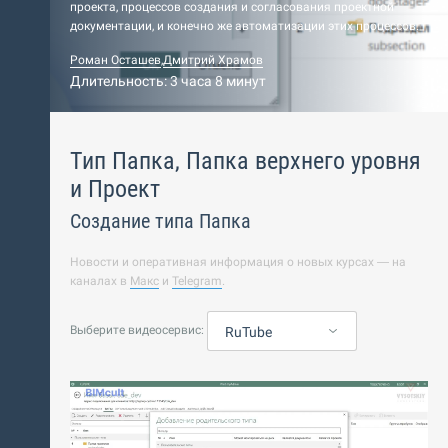
проекта, процессов создания и согласования проектной
документации, и конечно же автоматизации этих процессов.
Роман Осташев
,
Дмитрий Храмов
Длительность: 3 часа 8 минут
Тип Папка, Папка верхнего уровня
и Проект
Создание типа Папка
Новости и оперативная информация о новых курсах — на
каналах в
Макс
и
Telegram
.
Выберите видеосервис:
RuTube