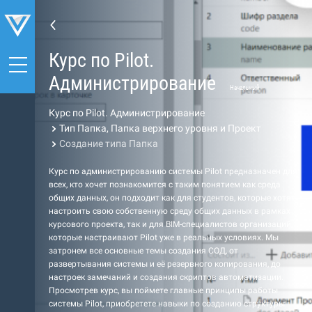
Курс по Pilot.
Администрирование
Начальный
Курс по Pilot. Администрирование
Тип Папка, Папка верхнего уровня и Проект
Создание типа Папка
Курс по администрированию системы Pilot предназначен для
всех, кто хочет познакомится с таким понятием как среда
общих данных, он подходит как для студентов, которые хотят
настроить свою собственную среду общих данных в рамках
курсового проекта, так и для BIM-специалистов организаций,
которые настраивают Pilot уже в реальных условиях. Мы
затронем все основные темы создания СОД, от
развертывания системы и её резервного копирования, до
настроек замечаний и создания скриптов автоматизации.
Просмотрев курс, вы поймете главные принципы работы
системы Pilot, приобретете навыки по созданию структуры