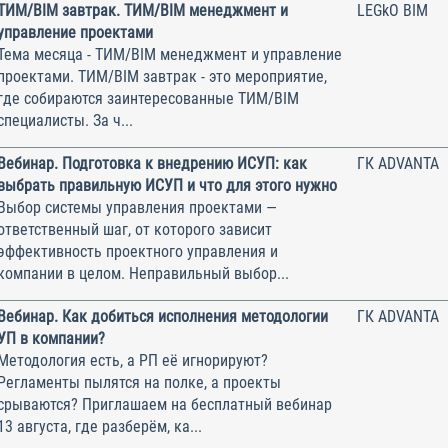
ТИМ/BIM завтрак. ТИМ/BIM менеджмент и
LEGkO BIM
управление проектами
Тема месяца - ТИМ/BIM менеджмент и управление
проектами. ТИМ/BIM завтрак - это мероприятие,
где собираются заинтересованные ТИМ/BIM
специалисты. За ч...
Вебинар. Подготовка к внедрению ИСУП: как
ГК ADVANTA
выбрать правильную ИСУП и что для этого нужно
Выбор системы управления проектами —
ответственный шаг, от которого зависит
эффективность проектного управления и
компании в целом. Неправильный выбор...
Вебинар. Как добиться исполнения методологии
ГК ADVANTA
УП в компании?
Методология есть, а РП её игнорируют?
Регламенты пылятся на полке, а проекты
срываются? Приглашаем на бесплатный вебинар
13 августа, где разберём, ка...