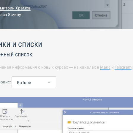
митрий Храмов
часа 8 минут
ки и списки
енный список
ивная информация о новых курсах — на каналах в
Макс
и
Telegram
ервис:
RuTube