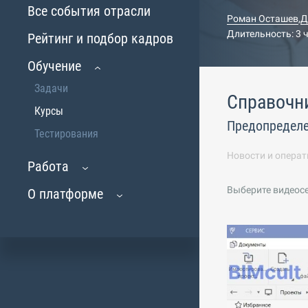
Все события отрасли
Роман Осташев
,
Д
Длительность: 3 
Рейтинг и подбор кадров
Обучение
Задачи
Справочни
Курсы
Предопредел
Тестирования
Новости и операт
Работа
Выберите видеос
О платформе