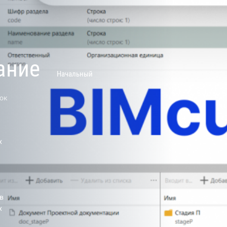
ание
Начальный
ок
х
в
х