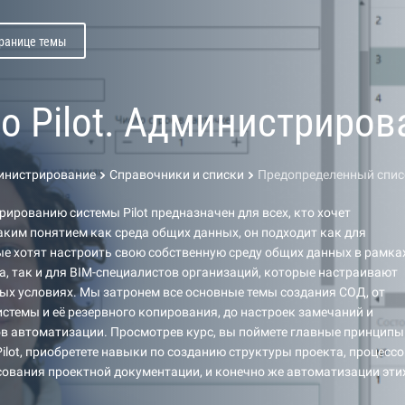
транице темы
по Pilot. Администриров
дминистрирование
Справочники и списки
Предопределенный спис
рированию системы Pilot предназначен для всех, кто хочет
аким понятием как среда общих данных, он подходит как для
ые хотят настроить свою собственную среду общих данных в рамка
а, так и для BIM-специалистов организаций, которые настраивают
ьных условиях. Мы затронем все основные темы создания СОД, от
стемы и её резервного копирования, до настроек замечаний и
в автоматизации. Просмотрев курс, вы поймете главные принципы
ilot, приобретете навыки по созданию структуры проекта, процессо
сования проектной документации, и конечно же автоматизации эти