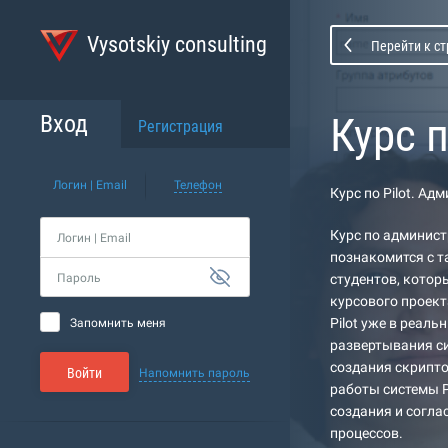
Vysotskiy consulting
Перейти к с
Курс 
Вход
Регистрация
Логин | Email
Телефон
Курс по Pilot. А
Курс по админист
Логин | Email
познакомится с т
Пароль
студентов, котор
курсового проект
Pilot уже в реал
Запомнить меня
развертывания си
создания скрипто
Войти
Напомнить пароль
работы системы P
создания и согла
процессов.