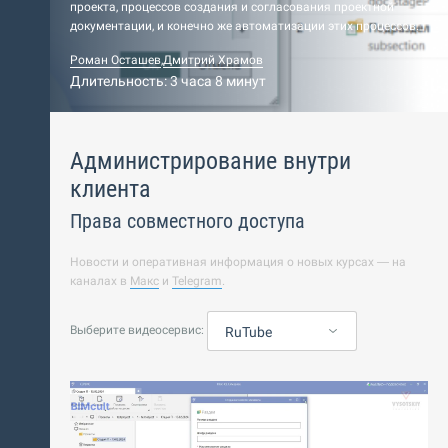
проекта, процессов создания и согласования проектной
документации, и конечно же автоматизации этих процессов.
Роман Осташев
,
Дмитрий Храмов
Длительность: 3 часа 8 минут
Администрирование внутри
клиента
Права совместного доступа
Новости и оперативная информация о новых курсах — на
каналах в
Макс
и
Telegram
.
Выберите видеосервис:
RuTube