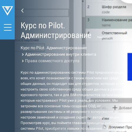
Курс по Pilot.
Администрирование
Начальный
Курс по Pilot. Администрирование
Администрирование внутри клиента
Права совместного доступа
Курс по администрированию системы Pilot предназначен для
всех, кто хочет познакомится с таким понятием как среда
общих данных, он подходит как для студентов, которые хотят
настроить свою собственную среду общих данных в рамках
курсового проекта, так и для BIM-специалистов организаций,
которые настраивают Pilot уже в реальных условиях. Мы
затронем все основные темы создания СОД, от
развертывания системы и её резервного копирования, до
настроек замечаний и создания скриптов автоматизации.
Просмотрев курс, вы поймете главные принципы работы
системы Pilot, приобретете навыки по созданию структуры