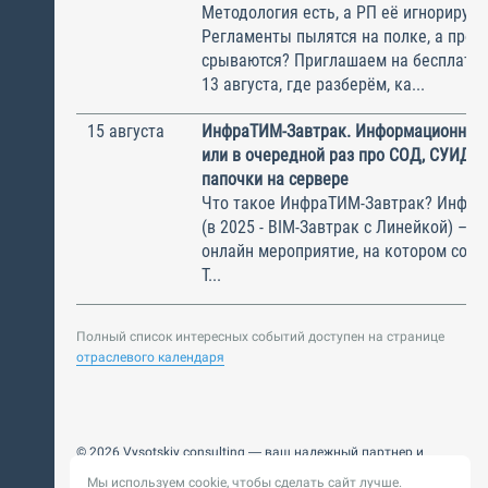
Методология есть, а РП её игнорирую
Регламенты пылятся на полке, а прое
срываются? Приглашаем на бесплатн
13 августа, где разберём, ка...
15 августа
ИнфраТИМ-Завтрак. Информационный
или в очередной раз про СОД, СУИД и
папочки на сервере
Что такое ИнфраТИМ-Завтрак? Инфра
(в 2025 - BIM-Завтрак с Линейкой) – э
онлайн мероприятие, на котором соби
Т...
Полный список интересных событий доступен на странице
отраслевого календаря
© 2026 Vysotskiy consulting — ваш надежный партнер и
интегратор
Мы используем cookie, чтобы сделать сайт лучше.