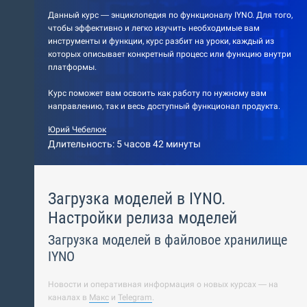
Данный курс — энциклопедия по функционалу IYNO. Для того,
чтобы эффективно и легко изучить необходимые вам
инструменты и функции, курс разбит на уроки, каждый из
которых описывает конкретный процесс или функцию внутри
платформы.
Курс поможет вам освоить как работу по нужному вам
направлению, так и весь доступный функционал продукта.
Юрий Чебелюк
Длительность: 5 часов 42 минуты
Загрузка моделей в IYNO.
Настройки релиза моделей
Загрузка моделей в файловое хранилище
IYNO
Новости и оперативная информация о новых курсах — на
каналах в
Макс
и
Telegram
.