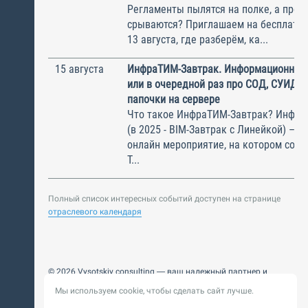
Регламенты пылятся на полке, а прое
срываются? Приглашаем на бесплатн
13 августа, где разберём, ка...
15 августа
ИнфраТИМ-Завтрак. Информационный
или в очередной раз про СОД, СУИД и
папочки на сервере
Что такое ИнфраТИМ-Завтрак? Инфра
(в 2025 - BIM-Завтрак с Линейкой) – э
онлайн мероприятие, на котором соби
Т...
Полный список интересных событий доступен на странице
отраслевого календаря
© 2026 Vysotskiy consulting — ваш надежный партнер и
интегратор
Мы используем cookie, чтобы сделать сайт лучше.
Цифровизация, BIM, ИИ. Внедряем и оптимизируем
технологии, ускоряем рост и системность бизнеса