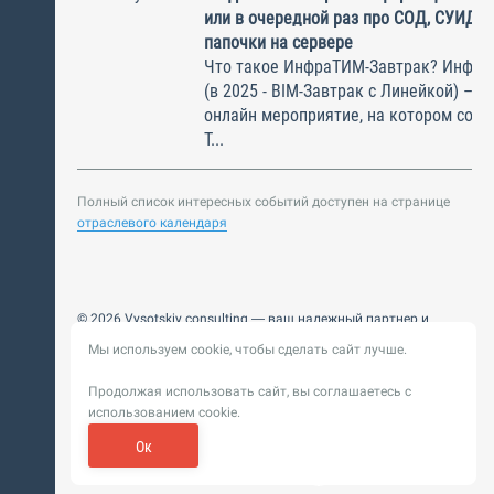
или в очередной раз про СОД, СУИД и
папочки на сервере
Что такое ИнфраТИМ-Завтрак? Инфра
(в 2025 - BIM-Завтрак с Линейкой) – э
онлайн мероприятие, на котором соби
Т...
Полный список интересных событий доступен на странице
отраслевого календаря
© 2026 Vysotskiy consulting — ваш надежный партнер и
интегратор
Мы используем cookie, чтобы сделать сайт лучше.
Цифровизация, BIM, ИИ. Внедряем и оптимизируем
технологии, ускоряем рост и системность бизнеса
Продолжая использовать сайт, вы соглашаетесь с
Пользовательское
Политика обработки персональных
использованием cookie.
соглашение
данных
Обновление от 14 ноября 2025. История
Ок
Сибирикс
Разработка сайта —
«
»