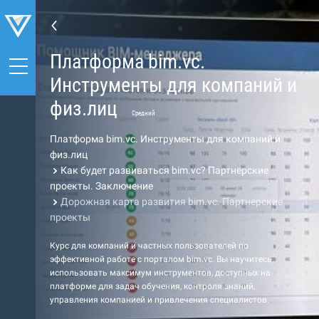
Платформа bim.vc.
Инструменты для компаний и
физ.лиц
Средний
Платформа bim.vc. Инструменты для компаний и
физ.лиц
Как будет развиваться bim.vc? Партнерские
проекты. Заключение
Дорожная карта развития bim.vc. Партнерские
проекты
Курс для компаний и частных пользователей по
эффективной работе с порталом bim.vc. Вы научитесь
использовать максимум инструментов, доступных на
платформе для задач обучения, контроля знаний,
управления компанией и привлечения специалистов.