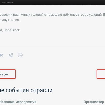
оверки различных условий с помощью трёх операторов условий: IF («ес
 двух чисел.
t, Code Block
 урок
е события отрасли
Название мероприятия
Организатор