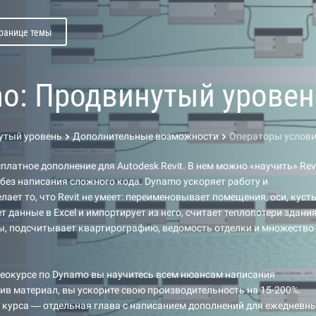
транице темы
o: Продвинутый уровен
утый уровень
Дополнительные возможности
Операторы условия i
платное дополнение для Autodesk Revit. В нем можно «научить» Rev
ез написания сложного кода. Dynamo ускоряет работу и
лает то, что Revit не умеет: переименовывает помещения, оси, куст
т данные в Excel и импортирует из него, считает теплопотери здания
ы, подсчитывает квартирографию, ведомость отделки и множество
еокурсе по Dynamo вы научитесь всем нюансам написания
ив материал, вы ускорите свою производительность на 15-200%.
 курса — отдельная глава с написанием дополнений для ежедневн