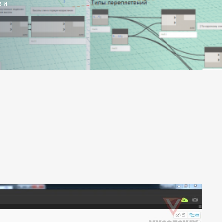
в и
.