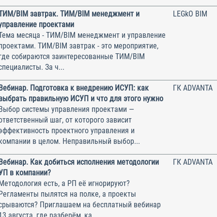
ТИМ/BIM завтрак. ТИМ/BIM менеджмент и
LEGkO BIM
управление проектами
Тема месяца - ТИМ/BIM менеджмент и управление
проектами. ТИМ/BIM завтрак - это мероприятие,
где собираются заинтересованные ТИМ/BIM
специалисты. За ч...
Вебинар. Подготовка к внедрению ИСУП: как
ГК ADVANTA
выбрать правильную ИСУП и что для этого нужно
Выбор системы управления проектами —
ответственный шаг, от которого зависит
эффективность проектного управления и
компании в целом. Неправильный выбор...
Вебинар. Как добиться исполнения методологии
ГК ADVANTA
УП в компании?
Методология есть, а РП её игнорируют?
Регламенты пылятся на полке, а проекты
срываются? Приглашаем на бесплатный вебинар
13 августа, где разберём, ка...