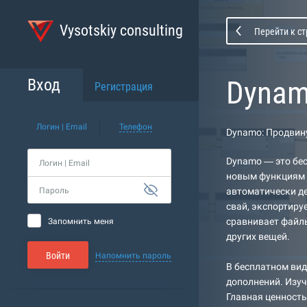
Vysotskiy consulting
Перейти к с
Dynam
Вход
Регистрация
Логин | Email
Телефон
Dynamo: Продвин
Dynamo — это бес
Логин | Email
новым функциям б
Пароль
автоматически де
свай, экспортируе
сравнивает файл
Запомнить меня
других вещей.
Войти
Напомнить пароль
В бесплатном вид
дополнений. Изуч
Главная ценность