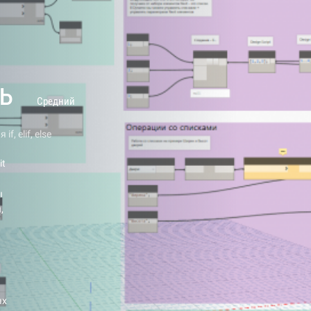
ь
Средний
f, elif, else
it
ы
,
ых