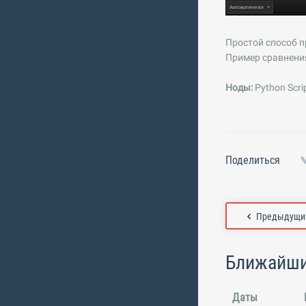
Простой способ пр
Пример сравнения
Ноды:
Python Scrip
Поделиться
Предыдущий
Ближайши
Даты