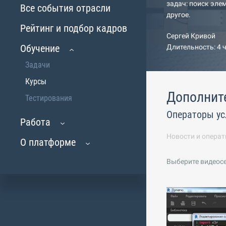
задач: поиск эле
Все события отрасли
другое.
Рейтинг и подбор кадров
Сергей Кривой
Обучение
Длительность: 4 
Задачи
Курсы
Дополнит
Тестирования
Операторы усло
Работа
Новости и операт
О платформе
Выберите видеос