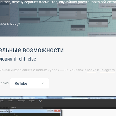
ментов, перенумерация элементов, случайная расстановка объекто
часа 6 минут
ельные возможности
вия if, elif, else
ивная информация о новых курсах — на каналах в
Макс
и
Telegram
ервис:
RuTube