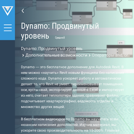
Dynamo: Продвинутый
уровень
Средний
Dynamo: Продвинутый уровень
Дополнительные возможности
Операторы and, or
Dynamo — это бесплатное дополнение для Autodesk Revit. В
нем можно «научить» Revit новым функциям без написания
сложного кода. Dynamo ускоряет работу и автоматически
делает то, что Revit не умеет: переименовывает помещения,
оси, кусты свай, экспортирует данные в Excel и импортирует
из него, считает теплопотери здания, сравнивает файлы,
подсчитывает квартирографию, ведомость отделки и
множество других вещей.
В бесплатном видеокурсе по Dynamo вы научитесь всем
нюансам написания дополнений. Изучив материал, вы
ускорите свою производительность на 15-200%. Главная