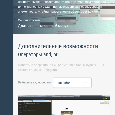
ценность курса — отдельная глава с написанием дополнений
для ежедневных задач: поиск элементов, перенумерация
элементов, случайная расстановка объектов и другое.
Сергей Кривой
Длительность: 4 часа 6 минут
Дополнительные возможности
Операторы and, or
Новости и оперативная информация о новых курсах — на
каналах в
Макс
и
Telegram
.
Выберите видеосервис:
RuTube