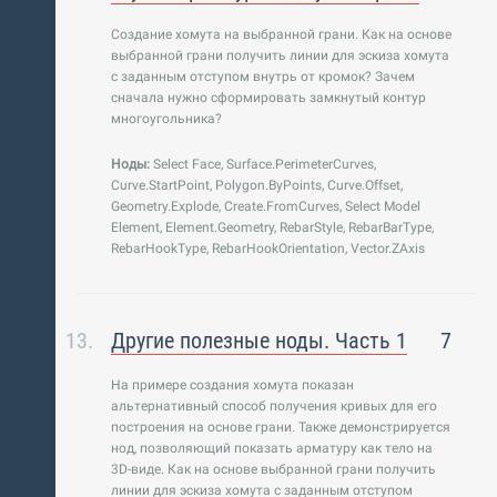
Создание хомута на выбранной грани. Как на основе
выбранной грани получить линии для эскиза хомута
с заданным отступом внутрь от кромок? Зачем
сначала нужно сформировать замкнутый контур
многоугольника?
Ноды:
Select Face, Surface.PerimeterCurves,
Curve.StartPoint, Polygon.ByPoints, Curve.Offset,
Geometry.Explode, Create.FromCurves, Select Model
Element, Element.Geometry, RebarStyle, RebarBarType,
RebarHookType, RebarHookOrientation, Vector.ZAxis
Другие полезные ноды. Часть 1
7
На примере создания хомута показан
альтернативный способ получения кривых для его
построения на основе грани. Также демонстрируется
нод, позволяющий показать арматуру как тело на
3D-виде. Как на основе выбранной грани получить
линии для эскиза хомута с заданным отступом