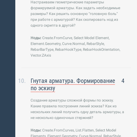
Настраиваем геометрические параметры
формируемой арматуры. Как задать необходимые
размеры? Как решить основную “головную боль”
при работе с арматурой? Как скопировать нод из
одного скрипта в другой?
Ноды:
Create.FromCurve, Select Model Element,
Element.Geometry, Curve.Normal, RebarStyle,
RebarBarType, RebarHookType, RebarHookOrientation,
Vector.ZAxis
Гнутая арматура. Формирование
4
по эскизу
Создание арматуры сложной формы по эскизу.
Какие правила построения линий эскиза? Как из
нескольких линий получить одну деталь арматуры, а
не несколько одиночных стержней?
Ноды:
Create.FromCurves, List.Flatten, Select Model
Elements, Element.Geometry, Curve.Normal, RebarStyle,