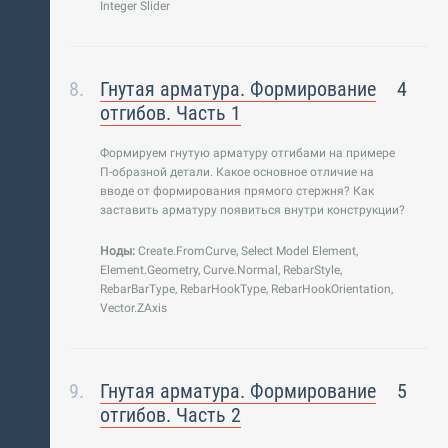
Integer Slider
Гнутая арматура. Формирование
4
отгибов. Часть 1
Формируем гнутую арматуру отгибами на примере
П-образной детали. Какое основное отличие на
вводе от формирования прямого стержня? Как
заставить арматуру появиться внутри конструкции?
Ноды:
Create.FromCurve, Select Model Element,
Element.Geometry, Curve.Normal, RebarStyle,
RebarBarType, RebarHookType, RebarHookOrientation,
Vector.ZAxis
Гнутая арматура. Формирование
5
отгибов. Часть 2