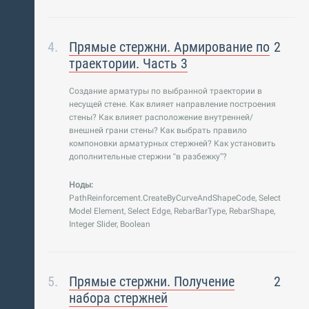
Прямые стержни. Армирование по
2
траектории. Часть 3
Создание арматуры по выбранной траектории в
несущей стене. Как влияет направление построения
стены? Как влияет расположение внутренней/
внешней грани стены? Как выбрать правило
компоновки арматурных стержней? Как установить
дополнительные стержни “в разбежку”?
Ноды:
PathReinforcement.CreateByCurveAndShapeCode, Select
Model Element, Select Edge, RebarBarType, RebarShape,
Integer Slider, Boolean
Прямые стержни. Получение
2
набора стержней