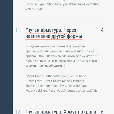
RebarBarType, RebarHookType, RebarHookOrientation,
Vector.ZAxis
Гнутая арматура. Через
4
назначение другой формы
Создание арматуры сложной формы без
предварительно нарисованного эскиза. Как из
прямой линии получить сложную форму детали?
Какие данные из семейства формы арматурного
стержня нам необходимы?
Ноды:
Create.SetRebarShapeId, RebarShape,
Create.FromCurves, Select Model Elements,
Element.Geometry, RebarStyle, RebarBarType,
RebarHookType, RebarHookOrientation, Vector.ZAxis
Гнутая арматура. Хомут по грани
6