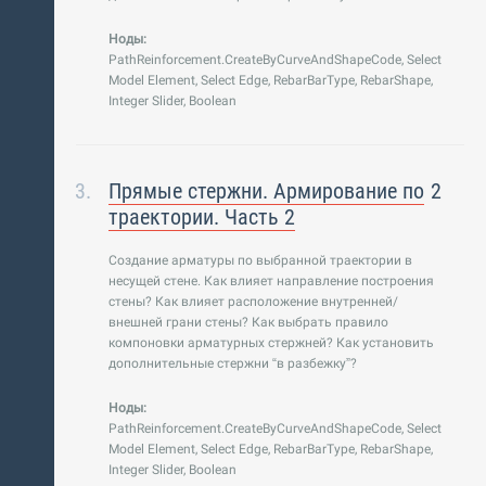
Ноды
:
PathReinforcement.CreateByCurveAndShapeCode, Select
Model Element, Select Edge, RebarBarType, RebarShape,
Integer Slider, Boolean
Прямые стержни. Армирование по
2
траектории. Часть 2
Создание арматуры по выбранной траектории в
несущей стене. Как влияет направление построения
стены? Как влияет расположение внутренней/
внешней грани стены? Как выбрать правило
компоновки арматурных стержней? Как установить
дополнительные стержни “в разбежку”?
Ноды:
PathReinforcement.CreateByCurveAndShapeCode, Select
Model Element, Select Edge, RebarBarType, RebarShape,
Integer Slider, Boolean