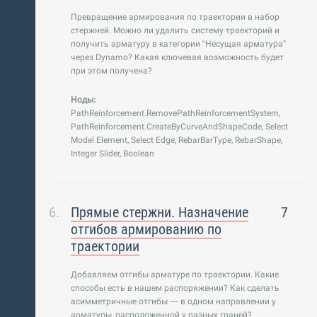
Превращение армирования по траектории в набор
стержней. Можно ли удалить систему траекторий и
получить арматуру в категории “Несущая арматура”
через Dynamo? Какая ключевая возможность будет
при этом получена?
Ноды:
PathReinforcement.RemovePathReinforcementSystem,
PathReinforcement.CreateByCurveAndShapeCode, Select
Model Element, Select Edge, RebarBarType, RebarShape,
Integer Slider, Boolean
Прямые стержни. Назначение
7
отгибов армированию по
траектории
Добавляем отгибы арматуре по траектории. Какие
способы есть в нашем распоряжении? Как сделать
асимметричные отгибы — в одном направлении у
арматуры, расположенной у разных граней?