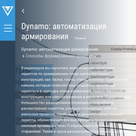
Dynamo: автоматизация
армирования
Сложный
Dynamo: автоматизация армирования
Способы формирования арматуры
В видеокурсе вы научитесь всем нюансам написания
скриптов по армированию таких железобетонных
конструкций, как: балки, плиты, стены, колонны. Приобретете
навыки, которые позволят вам создавать несложные
скрипты и в один-два клика армировать любую бетонную
конструкцию или узел сопряжения в монолите. Подавляющее
большинство видеороликов посвящены подробному
рассмотрению скриптов, успешно показавших себя на
реальных проектах. Наибольшую ценность представляют
скрипты, обрамляющие все выбранные в проекте дверные и
оконные проемы в стенах П-образными и прямыми
стержнями. Также в курсе рассматриваются нюансы работы