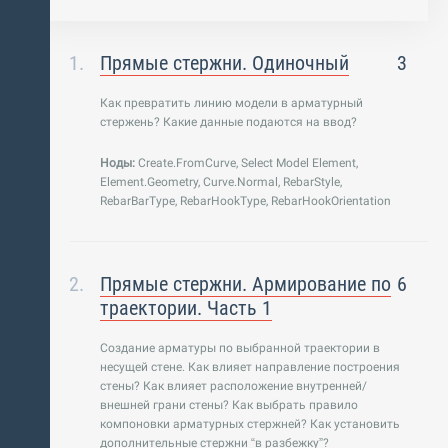
Прямые стержни. Одиночный
3
Как превратить линию модели в арматурный
стержень? Какие данные подаются на ввод?
Ноды:
Create.FromCurve, Select Model Element,
Element.Geometry, Curve.Normal, RebarStyle,
RebarBarType, RebarHookType, RebarHookOrientation
Прямые стержни. Армирование по
6
траектории. Часть 1
Создание арматуры по выбранной траектории в
несущей стене. Как влияет направление построения
стены? Как влияет расположение внутренней/
внешней грани стены? Как выбрать правило
компоновки арматурных стержней? Как установить
дополнительные стержни “в разбежку”?