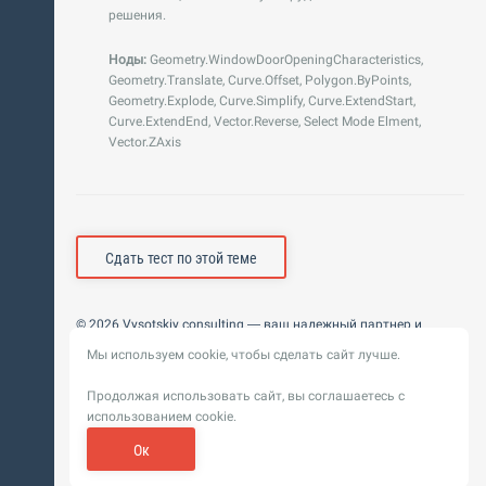
решения.
Ноды:
Geometry.WindowDoorOpeningCharacteristics,
Geometry.Translate, Curve.Offset, Polygon.ByPoints,
Geometry.Explode, Curve.Simplify, Curve.ExtendStart,
Curve.ExtendEnd, Vector.Reverse, Select Mode Elment,
Vector.ZAxis
Сдать тест по этой теме
© 2026 Vysotskiy consulting — ваш надежный партнер и
интегратор
Мы используем cookie, чтобы сделать сайт лучше.
Цифровизация, BIM, ИИ. Внедряем и оптимизируем
технологии, ускоряем рост и системность бизнеса
Продолжая использовать сайт, вы соглашаетесь с
Пользовательское
Политика обработки персональных
использованием cookie.
соглашение
данных
Обновление от 14 ноября 2025. История
Ок
Сибирикс
Разработка сайта —
«
»