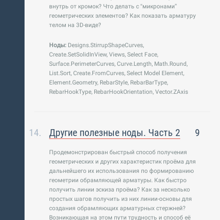
внутрь от кромок? Что делать с “микронами”
геометрических элементов? Как показать арматуру
телом на 3D-виде?
Ноды:
Designs.StirrupShapeCurves,
Create.SetSolidInView, Views, Select Face,
Surface.PerimeterCurves, Curve.Length, Math.Round,
List.Sort, Create.FromCurves, Select Model Element,
Element.Geometry, RebarStyle, RebarBarType,
RebarHookType, RebarHookOrientation, Vector.ZAxis
Другие полезные ноды. Часть 2
9
Продемонстрирован быстрый способ получения
геометрических и других характеристик проёма для
дальнейшего их использования по формированию
геометрии обрамляющей арматуры. Как быстро
получить линии эскиза проёма? Как за несколько
простых шагов получить из них линии-основы для
создания обрамляющих арматурных стержней?
Возникающая на этом пути трудность и способ её