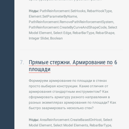
Ноды:
PathReinforcement.SetHooks, RebarHookType,
Element.SetParameterByName,
PathReinforcement.RemovePathReinforcementSystem,
PathReinforcement.CreateByCurveAndShapeCode, Select
Model Element, Select Edge, RebarBarType, RebarShape,
Integer Slider, Boolean
Прямые стержни. Армирование по
6
площади
Формируем армирование по площади в стенах
просто выбирая конструкции. Какие отличия от
армирования стандартным инструментом? Как
сформировать арматуру разного направления в
разных экземплярах армирования по площади? Как
быстро заармировать несколько стен?
Ноды:
AreaReinforcement.CreateBasedOnHost, Select
Model Element, Select Model Elements, RebarBarType,