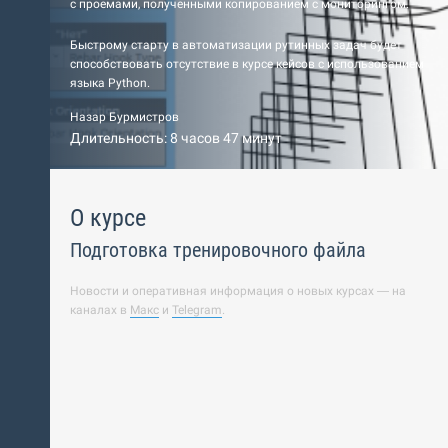
с проемами, полученными копированием с мониторингом.
Быстрому старту в автоматизации рутинных задач будет
способствовать отсутствие в курсе кейсов с использованием
языка Python.
Назар Бурмистров
Длительность: 8 часов 47 минут
О курсе
Подготовка тренировочного файла
Новости и оперативная информация о новых курсах — на
каналах в
Макс
и
Telegram
.