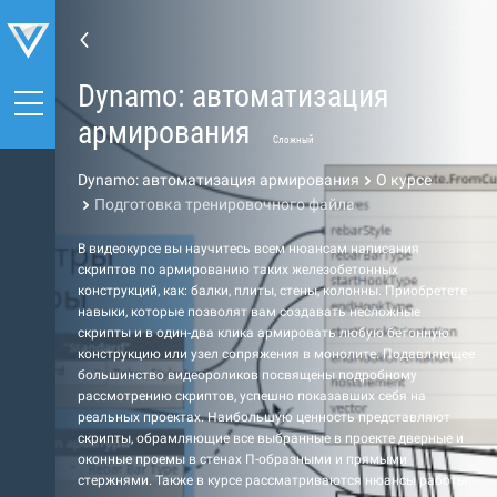
Dynamo: автоматизация
армирования
Сложный
Dynamo: автоматизация армирования
О курсе
Подготовка тренировочного файла
В видеокурсе вы научитесь всем нюансам написания
скриптов по армированию таких железобетонных
конструкций, как: балки, плиты, стены, колонны. Приобретете
навыки, которые позволят вам создавать несложные
скрипты и в один-два клика армировать любую бетонную
конструкцию или узел сопряжения в монолите. Подавляющее
большинство видеороликов посвящены подробному
рассмотрению скриптов, успешно показавших себя на
реальных проектах. Наибольшую ценность представляют
скрипты, обрамляющие все выбранные в проекте дверные и
оконные проемы в стенах П-образными и прямыми
стержнями. Также в курсе рассматриваются нюансы работы