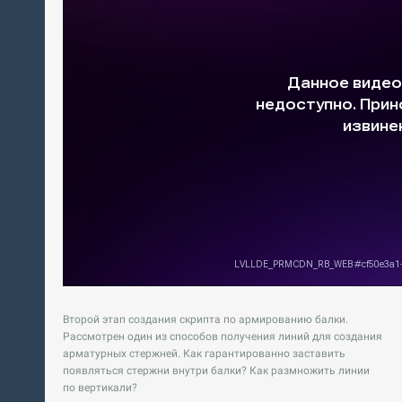
Второй этап создания скрипта по армированию балки.
Рассмотрен один из способов получения линий для создания
арматурных стержней. Как гарантированно заставить
появляться стержни внутри балки? Как размножить линии
по вертикали?