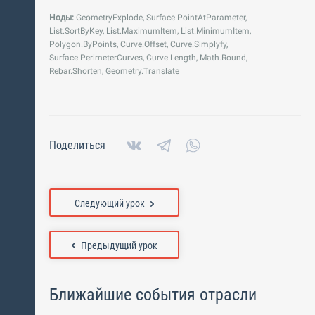
Ноды:
GeometryExplode, Surface.PointAtParameter,
List.SortByKey, List.MaximumItem, List.MinimumItem,
Polygon.ByPoints, Curve.Offset, Curve.Simplyfy,
Surface.PerimeterCurves, Curve.Length, Math.Round,
Rebar.Shorten, Geometry.Translate
Поделиться
Следующий урок
Предыдущий урок
Ближайшие события отрасли