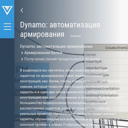
Dynamo: автоматизация
армирования
Сложный
Dynamo: автоматизация армирования
Армирование балки
Получение линий продольных стержней
В видеокурсе вы научитесь всем нюансам написания
скриптов по армированию таких железобетонных
конструкций, как: балки, плиты, стены, колонны. Приобретете
навыки, которые позволят вам создавать несложные
скрипты и в один-два клика армировать любую бетонную
конструкцию или узел сопряжения в монолите. Подавляющее
большинство видеороликов посвящены подробному
рассмотрению скриптов, успешно показавших себя на
реальных проектах. Наибольшую ценность представляют
скрипты, обрамляющие все выбранные в проекте дверные и
оконные проемы в стенах П-образными и прямыми