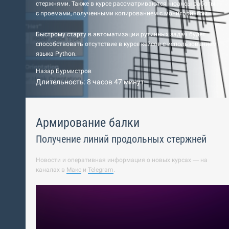
стержнями. Также в курсе рассматриваются нюансы работы
с проемами, полученными копированием с мониторингом.
Быстрому старту в автоматизации рутинных задач будет
способствовать отсутствие в курсе кейсов с использованием
языка Python.
Назар Бурмистров
Длительность: 8 часов 47 минут
Армирование балки
Получение линий продольных стержней
Новости и оперативная информация о новых курсах — на
каналах в
Макс
и
Telegram
.