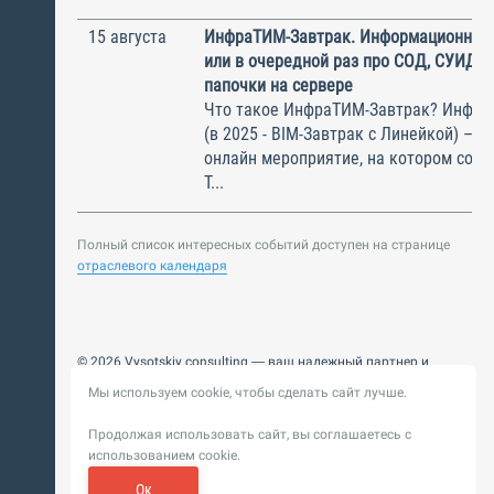
15 августа
ИнфраТИМ-Завтрак. Информационный
или в очередной раз про СОД, СУИД и
папочки на сервере
Что такое ИнфраТИМ-Завтрак? Инфра
(в 2025 - BIM-Завтрак с Линейкой) – э
онлайн мероприятие, на котором соби
Т...
Полный список интересных событий доступен на странице
отраслевого календаря
© 2026 Vysotskiy consulting — ваш надежный партнер и
интегратор
Мы используем cookie, чтобы сделать сайт лучше.
Цифровизация, BIM, ИИ. Внедряем и оптимизируем
технологии, ускоряем рост и системность бизнеса
Продолжая использовать сайт, вы соглашаетесь с
Пользовательское
Политика обработки персональных
использованием cookie.
соглашение
данных
Обновление от 14 ноября 2025. История
Ок