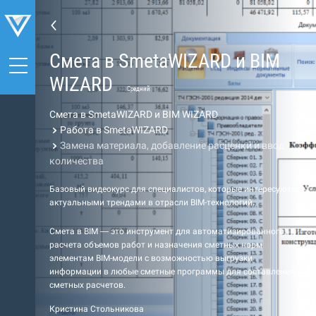
Cмета в SmetaWIZARD и BIM
WIZARD
Средний
Cмета в SmetaWIZARD и BIM WIZARD
Работа в SmetaWIZARD
Замена материала, добавление расценки и ввод
количества
Базовый видеокурс для специалистов, которые интересуются
актуальными трендами в отрасли BIM-технологий.
Cмета в BIM — это инструмент для автоматизированного
расчета объемов работ и назначения сметных норм
элементам BIM-модели с возможностью выгрузки
информации в любые сметные программы для составления
сметных расчетов.
Кристина Стольникова