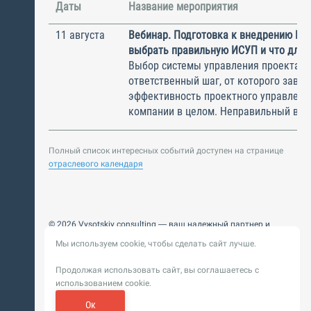
Даты
Название мероприятия
11 августа
Вебинар. Подготовка к внедрению ИС
выбрать правильную ИСУП и что для 
Выбор системы управления проектам
ответственный шаг, от которого завис
эффективность проектного управлени
компании в целом. Неправильный выбо
Полный список интересных событий доступен на странице
отраслевого календаря
© 2026 Vysotskiy consulting — ваш надежный партнер и
интегратор
Мы используем cookie, чтобы сделать сайт лучше.
Цифровизация, BIM, ИИ. Внедряем и оптимизируем
технологии, ускоряем рост и системность бизнеса
Продолжая использовать сайт, вы соглашаетесь с
Пользовательское
Политика обработки персональных
использованием cookie.
соглашение
данных
Обновление от 14 ноября 2025. История
Ок