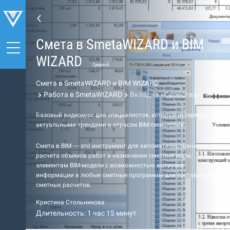
Cмета в SmetaWIZARD и BIM
WIZARD
Средний
Cмета в SmetaWIZARD и BIM WIZARD
Работа в SmetaWIZARD
Вкладка «Свойства»
Базовый видеокурс для специалистов, которые интересуются
актуальными трендами в отрасли BIM-технологий.
Cмета в BIM — это инструмент для автоматизированного
расчета объемов работ и назначения сметных норм
элементам BIM-модели с возможностью выгрузки
информации в любые сметные программы для составления
сметных расчетов.
Кристина Стольникова
Длительность: 1 час 15 минут