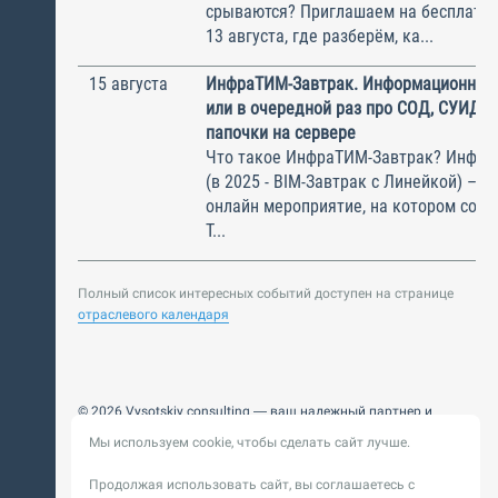
срываются? Приглашаем на бесплатн
13 августа, где разберём, ка...
15 августа
ИнфраТИМ-Завтрак. Информационный
или в очередной раз про СОД, СУИД и
папочки на сервере
Что такое ИнфраТИМ-Завтрак? Инфра
(в 2025 - BIM-Завтрак с Линейкой) – э
онлайн мероприятие, на котором соби
Т...
Полный список интересных событий доступен на странице
отраслевого календаря
© 2026 Vysotskiy consulting — ваш надежный партнер и
интегратор
Мы используем cookie, чтобы сделать сайт лучше.
Цифровизация, BIM, ИИ. Внедряем и оптимизируем
технологии, ускоряем рост и системность бизнеса
Продолжая использовать сайт, вы соглашаетесь с
Пользовательское
Политика обработки персональных