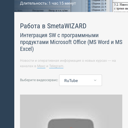
Длительность: 1 час 15 минут
Работа в SmetaWIZARD
Интеграция SW с программными
продуктами Microsoft Office (MS Word и MS
Excel)
Новости и оперативная информация о новых курсах — на
каналах в
Макс
и
Telegram
.
Выберите видеосервис:
RuTube