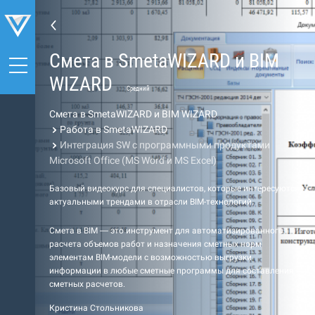
Cмета в SmetaWIZARD и BIM
WIZARD
Средний
Cмета в SmetaWIZARD и BIM WIZARD
Работа в SmetaWIZARD
Интеграция SW с программными продуктами
Microsoft Office (MS Word и MS Excel)
Базовый видеокурс для специалистов, которые интересуются
актуальными трендами в отрасли BIM-технологий.
Cмета в BIM — это инструмент для автоматизированного
расчета объемов работ и назначения сметных норм
элементам BIM-модели с возможностью выгрузки
информации в любые сметные программы для составления
сметных расчетов.
Кристина Стольникова