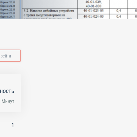
ерейти
ность
Минут
1