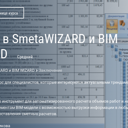
нице курса
 в SmetaWIZARD и BIM
RD
Средний
ZARD и BIM WIZARD
Заключение
с для специалистов, которые интересуются актуальными трендами
о инструмент для автоматизированного расчета объемов работ и 
ементам BIM-модели с возможностью выгрузки информации в люб
оставления сметных расчетов.
икова