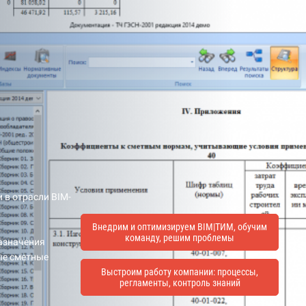
 в отрасли BIM-
Внедрим и оптимизируем BIM|ТИМ, обучим
команду, решим проблемы
назначения
ые сметные
Выстроим работу компании: процессы,
регламенты, контроль знаний