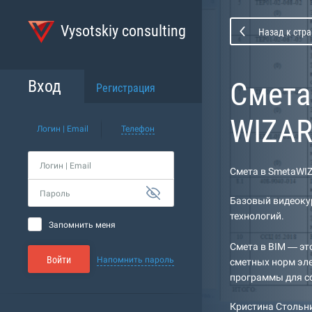
Vysotskiy consulting
Назад к стра
Cмета
Вход
Регистрация
WIZA
Логин | Email
Телефон
Логин | Email
Cмета в SmetaWI
Пароль
Базовый видеокур
технологий.
Запомнить меня
Cмета в BIM — эт
Войти
Напомнить пароль
сметных норм эл
программы для с
Кристина Стольн